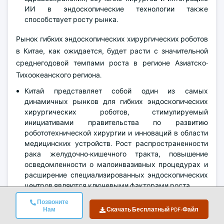
ИИ в эндоскопические технологии также
способствует росту рынка.
Рынок гибких эндоскопических хирургических роботов
в Китае, как ожидается, будет расти с значительной
среднегодовой темпами роста в регионе Азиатско-
Тихоокеанского региона.
Китай представляет собой один из самых
динамичных рынков для гибких эндоскопических
хирургических роботов, стимулируемый
инициативами правительства по развитию
робототехнической хирургии и инноваций в области
медицинских устройств. Рост распространенности
рака желудочно-кишечного тракта, повышение
осведомленности о малоинвазивных процедурах и
расширение специализированных эндоскопических
центров являются ключевыми факторами роста.
Значительные инвестиции в НИОКР и
Позвоните
поддерживающие регуляторные реформы в рамках
Нам
Скачать Бесплатный PDF-Файл
инициативы "Китай 2025" поощряют местное