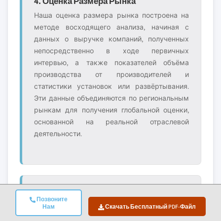
4. Оценка Размера Рынка
Наша оценка размера рынка построена на
методе восходящего анализа, начиная с
данных о выручке компаний, полученных
непосредственно в ходе первичных
интервью, а также показателей объёма
производства от производителей и
статистики установок или развёртывания.
Эти данные объединяются по региональным
рынкам для получения глобальной оценки,
основанной на реальной отраслевой
деятельности.
5. Модель Прогноза И Ключевые
Позвоните
Нам
Скачать Бесплатный PDF-Файл
Допущения