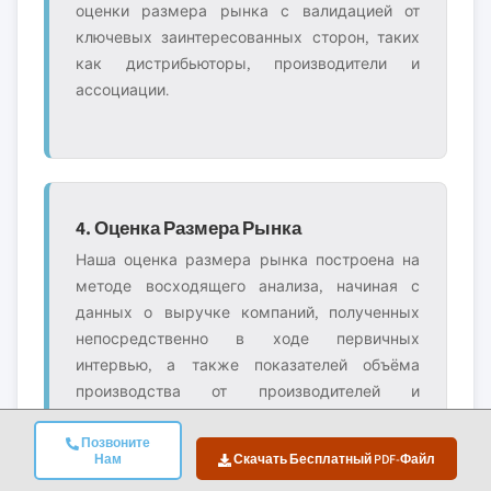
оценки размера рынка с валидацией от
ключевых заинтересованных сторон, таких
как дистрибьюторы, производители и
ассоциации.
4. Оценка Размера Рынка
Наша оценка размера рынка построена на
методе восходящего анализа, начиная с
данных о выручке компаний, полученных
непосредственно в ходе первичных
интервью, а также показателей объёма
производства от производителей и
статистики установок или развёртывания.
Эти данные объединяются по региональным
Позвоните
Нам
Скачать Бесплатный PDF-Файл
рынкам для получения глобальной оценки,