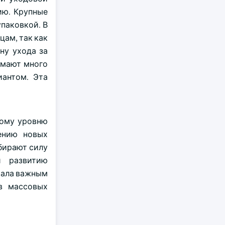
ию. Крупные
паковкой. В
ам, так как
ну ухода за
имают много
иантом. Эта
кому уровню
ению новых
бирают силу
и развитию
тала важным
в массовых