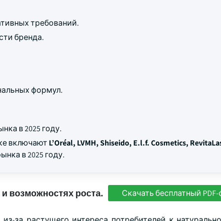
тивных требований.
сти бренда.
нальных формул.
нка в 2025 году.
нке включают
L’Oréal, LVMH, Shiseido, E.l.f. Cosmetics, RevitaLa
ынка в 2025 году.
 и возможностях роста.
Скачать бесплатный PDF-
 из-за растущего интереса потребителей к натуральн