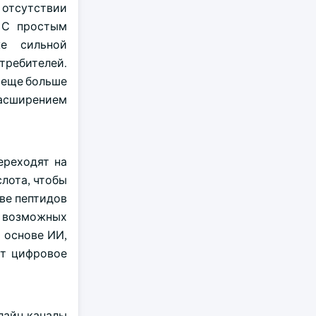
 отсутствии
 С простым
е сильной
требителей.
 еще больше
асширением
ереходят на
лота, чтобы
ве пептидов
а возможных
 основе ИИ,
ет цифровое
лайн-каналы