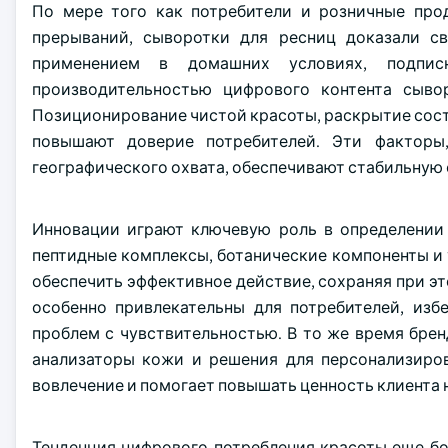
По мере того как потребители и розничные про
прерываний, сыворотки для ресниц доказали с
применением в домашних условиях, подпис
производительностью цифрового контента сыво
Позиционирование чистой красоты, раскрытие сос
повышают доверие потребителей. Эти фактор
географического охвата, обеспечивают стабильную
Инновации играют ключевую роль в определении 
пептидные комплексы, ботанические компоненты и 
обеспечить эффективное действие, сохраняя при э
особенно привлекательны для потребителей, изб
проблем с чувствительностью. В то же время бре
анализаторы кожи и решения для персонализиро
вовлечение и помогает повышать ценность клиента 
Тенденция цифрового потребления красоты еще бо