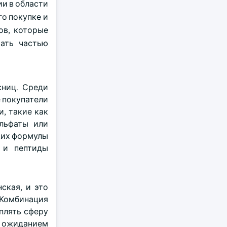
и в области
о покупке и
ов, которые
тать частью
сниц. Среди
е покупатели
и, такие как
ульфаты или
щих формулы
 и пептиды
ская, и это
Комбинация
плять сферу
м ожиданием