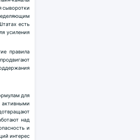
я сыворотки
пределяющим
Штатах есть
ля усиления
гие правила
 продвигают
поддержания
ормулам для
и активными
едотвращают
аботают над
опасность и
щий интерес