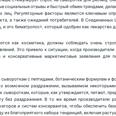
ые социальные отзывы и быстрый обмен трендами, дела
ых лиц. Регуляторные факторы являются ключевым о
кта, а также ожиданий потребителей. В Соединенных 
, и это биматропост, который одобрен как лекарство д
ются как косметика, должны соблюдать очень стро
влений. Это привело к ситуации, когда производители
а и консервативные маркетинговые заявления для 
к сывороткам с пептидами, ботаническим формулам и ф
и о возможном раздражении, вызываемом некоторым
к сывороткам, которые, как утверждается, питают, пр
у без раздражения. В то же время производители р
каторов и систем консервантов, чтобы обеспечить без
ду из благоприятного набора тенденций, включая расту