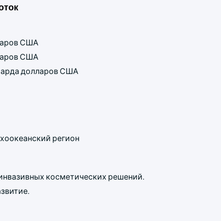
оток
лларов США
лларов США
лиарда долларов США
хоокеанский регион
еинвазивных косметических решений.
звитие.