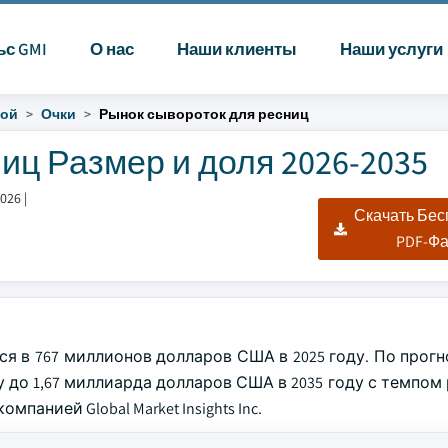
ьс GMI
О нас
Наши клиенты
Наши услуги
бой
Очки
Рынок сывороток для ресниц
иц Размер и доля 2026-2035
2026
|
Скачать Бе
PDF-Ф
я в 767 миллионов долларов США в 2025 году. По прогн
 до 1,67 миллиарда долларов США в 2035 году с темпом 
панией Global Market Insights Inc.