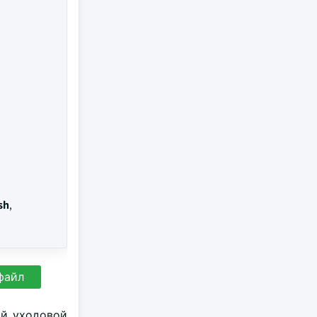
sh
,
файл
ой уходовой