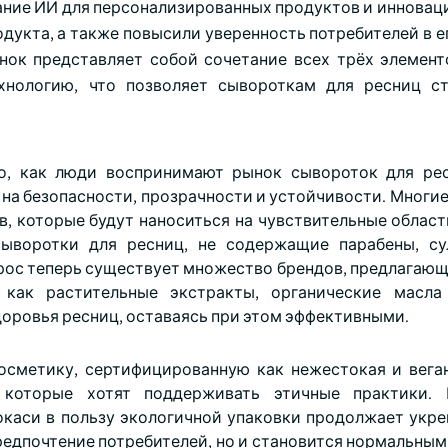
ние ИИ для персонализированных продуктов и инноваци
укта, а также повысили уверенность потребителей в ег
нок представляет собой сочетание всех трёх элемент
ехнологию, что позволяет сывороткам для ресниц с
о, как люди воспринимают рынок сывороток для ре
 на безопасности, прозрачности и устойчивости. Многи
в, которые будут наноситься на чувствительные област
сыворотки для ресниц, не содержащие парабены, с
спрос теперь существует множество брендов, предлагаю
как растительные экстракты, органические масла
оровья ресниц, оставаясь при этом эффективными.
осметику, сертифицированную как нежестокая и веган
 которые хотят поддерживать этичные практики. 
окаси в пользу экологичной упаковки продолжает укре
предпочтение потребителей, но и становится нормальны