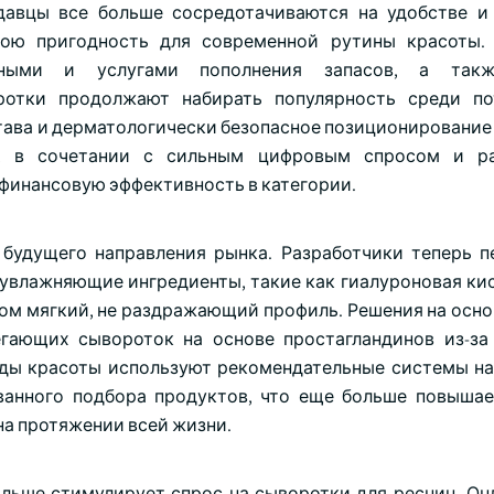
давцы все больше сосредотачиваются на удобстве и
вою пригодность для современной рутины красоты.
ными и услугами пополнения запасов, а такж
ротки продолжают набирать популярность среди по
тава и дерматологически безопасное позиционирование
ы, в сочетании с сильным цифровым спросом и р
 финансовую эффективность в категории.
будущего направления рынка. Разработчики теперь п
увлажняющие ингредиенты, такие как гиалуроновая кис
том мягкий, не раздражающий профиль. Решения на осно
егающих сывороток на основе простагландинов из-з
нды красоты используют рекомендательные системы на
ванного подбора продуктов, что еще больше повыша
на протяжении всей жизни.
льше стимулирует спрос на сыворотки для ресниц. Он