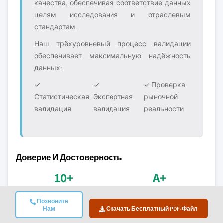
качества, обеспечивая соответствие данных
целям исследования и отраслевым
стандартам.
Наш трёхуровневый процесс валидации
обеспечивает максимальную надёжность
данных:
✓
✓
✓ Проверка
Статистическая
Экспертная
рыночной
валидация
валидация
реальности
Доверие И Достоверность
10+
A+
Лет на рынке
Аккредитация BBB
Позвоните
Нам
Скачать Бесплатный PDF-Файл
Последовательное
Профессиональные