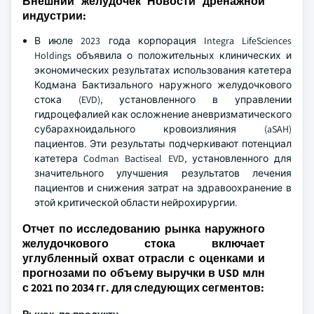
Внешний желудочек Новости дренажной
индустрии:
В июле 2023 года корпорация Integra LifeSciences
Holdings объявила о положительных клинических и
экономических результатах использования катетера
Кодмана Бактизального наружного желудочкового
стока (EVD), установленного в управлении
гидроцефалией как осложнение аневризматического
субарахноидального кровоизлияния (aSAH)
пациентов. Эти результаты подчеркивают потенциал
катетера Codman Bactiseal EVD, установленного для
значительного улучшения результатов лечения
пациентов и снижения затрат на здравоохранение в
этой критической области нейрохирургии.
Отчет по исследованию рынка наружного
желудочкового стока включает
углубленный охват отрасли с оценками и
прогнозами по объему выручки в USD млн
с 2021 по 2034 гг. для следующих сегментов: