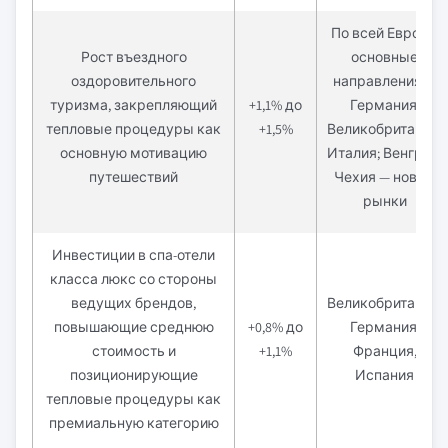
По всей Европе;
Рост въездного
основные
оздоровительного
направления —
туризма, закрепляющий
+1,1% до
Германия,
тепловые процедуры как
+1,5%
Великобритания,
основную мотивацию
Италия; Венгрия,
путешествий
Чехия — новые
рынки
Инвестиции в спа-отели
класса люкс со стороны
ведущих брендов,
Великобритания,
повышающие среднюю
+0,8% до
Германия,
стоимость и
+1,1%
Франция,
позиционирующие
Испания
тепловые процедуры как
премиальную категорию