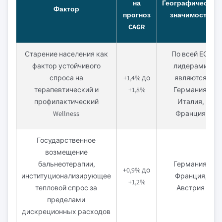
на
Географическая
Фактор
прогноз
значимость
CAGR
Старение населения как
По всей ЕС;
фактор устойчивого
лидерами
спроса на
+1,4% до
являются
терапевтический и
+1,8%
Германия,
профилактический
Италия,
Wellness
Франция
Государственное
возмещение
бальнеотерапии,
Германия,
+0,9% до
институционализирующее
Франция,
+1,2%
тепловой спрос за
Австрия
пределами
дискреционных расходов