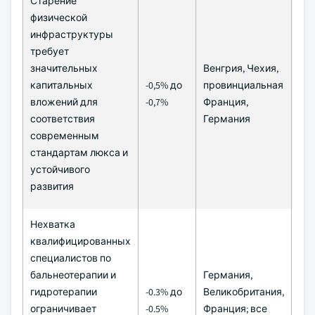
Старение
физической
инфраструктуры
требует
значительных
Венгрия, Чехия,
Ср
капитальных
-0,5% до
провинциальная
пер
вложений для
-0,7%
Франция,
год
соответствия
Германия
современным
стандартам люкса и
устойчивого
развития
Нехватка
квалифицированных
специалистов по
бальнеотерапии и
Германия,
гидротерапии
-0.3% до
Великобритания,
До
ограничивает
-0.5%
Франция; все
(≥ 4