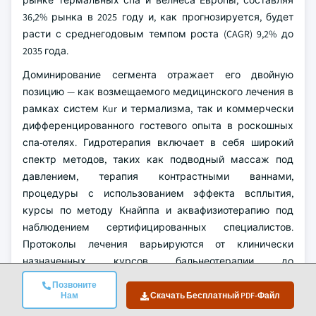
рынке термальных спа и велнеса Европы, составляя
36,2% рынка в 2025 году и, как прогнозируется, будет
расти с среднегодовым темпом роста (CAGR) 9,2% до
2035 года.
Доминирование сегмента отражает его двойную
позицию — как возмещаемого медицинского лечения в
рамках систем Kur и термализма, так и коммерчески
дифференцированного гостевого опыта в роскошных
спа-отелях. Гидротерапия включает в себя широкий
спектр методов, таких как подводный массаж под
давлением, терапия контрастными ваннами,
процедуры с использованием эффекта всплытия,
курсы по методу Кнайппа и аквафизиотерапию под
наблюдением сертифицированных специалистов.
Протоколы лечения варьируются от клинически
назначенных курсов бальнеотерапии до
экспериментальных программ аква-оздоровления.
Позвоните
Нам
Скачать Бесплатный PDF-Файл
Типичным примером внедрения является Aqua Dome в