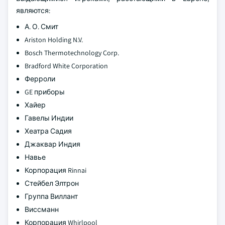
являются:
А. О. Смит
Ariston Holding N.V.
Bosch Thermotechnology Corp.
Bradford White Corporation
Ферроли
GE приборы
Хайер
Гавелы Индии
Хеатра Садия
Джаквар Индия
Навье
Корпорация Rinnai
Стейбел Элтрон
Группа Виллант
Виссманн
Корпорация Whirlpool