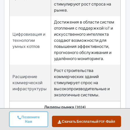
стимулируют рост спроса на
рынке.
Достижения в области систем
отопления с поддержкой IoT и
Цифровизация и
искусственного интеллекта
технологии
создают возможности для
умных котлов
повышения эффективности,
прогнозного обслуживания и
удалённого мониторинга.
Рост строительства
Расширение
коммерческих зданий
коммерческой
стимулирует спрос на
инфраструктуры
высокопроизводительные и
экологичные системы.
Лидеры рынка (2024)
Позвоните
Группа BDR Thermea
Нам
Скачать Бесплатный PDF-Файл
Ведущие игроки
8,5% доля рынка
рынка