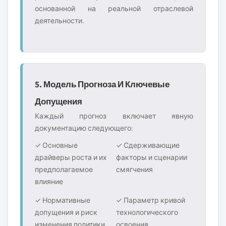
основанной на реальной отраслевой
деятельности.
5. Модель Прогноза И Ключевые
Допущения
Каждый прогноз включает явную
документацию следующего:
✓ Основные
✓ Сдерживающие
драйверы роста и их
факторы и сценарии
предполагаемое
смягчения
влияние
✓ Нормативные
✓ Параметр кривой
допущения и риск
технологического
изменения политики
освоения