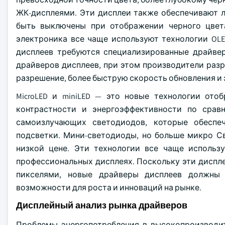
ЖК-дисплеями. Эти дисплеи также обеспечивают 
быть выключены при отображении черного цвета
электроника все чаще используют технологии OL
дисплеев требуются специализированные драйвер
драйверов дисплеев, при этом производители раз
разрешение, более быструю скорость обновления и
MicroLED и miniLED — это новые технологии ото
контрастности и энергоэффективности по срав
самоизлучающих светодиодов, которые обеспе
подсветки. Мини-светодиоды, но больше микро С
низкой цене. Эти технологии все чаще использ
профессиональных дисплеях. Поскольку эти диспл
пикселями, новые драйверы дисплеев должны о
возможности для роста и инноваций на рынке.
Дисплейный анализ рынка драйверов
Проблемы энергопотребления в высокопроизводи