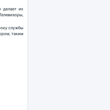
о делает их
Телевизоры,
року службы
ором, таким