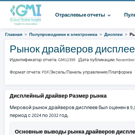
Отраслевые отчеты
Пул
Главная
Полупроводники и электроника
Дисплеи
Ры
Рынок драйверов дисплеев
Идентификатор отчета: GMI12399
|
Дата публикации: November
Формат отчета: PDF/Эксель/Панель управления/Платформа
Дисплейный драйвер Размер рынка
Мировой рынок драйверов дисплеев был оценен в 9,1 
период с 2024 по 2032 год.
Основные выводы рынка драйверов диспл