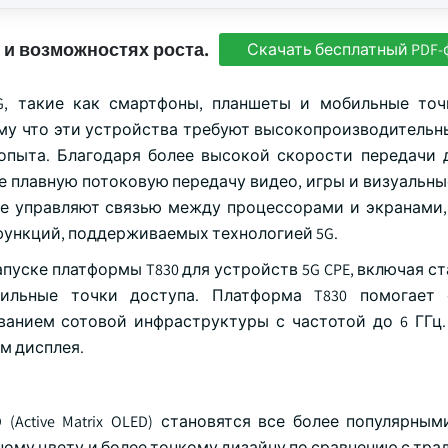
 и возможностях роста.
Скачать бесплатный PDF-
, такие как смартфоны, планшеты и мобильные точ
му что эти устройства требуют высокопроизводительн
 опыта. Благодаря более высокой скорости передачи 
 плавную потоковую передачу видео, игры и визуальны
е управляют связью между процессорами и экранами,
ункций, поддерживаемых технологией 5G.
 запуске платформы T830 для устройств 5G CPE, включая 
ильные точки доступа. Платформа T830 помогает 
ованием сотовой инфраструктуры с частотой до 6 ГГц
м дисплея.
ED (Active Matrix OLED) становятся все более популярны
ному цвету и более тонкому дизайну по сравнению с тр