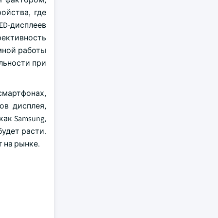
ойства, где
ED-дисплеев
фективность
мной работы
льности при
смартфонах,
ов дисплея,
ак Samsung,
будет расти.
 на рынке.