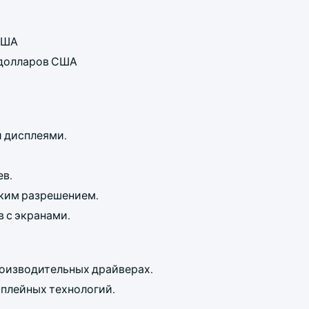
 США
д долларов США
и дисплеями.
ев.
оким разрешением.
 с экранами.
оизводительных драйверах.
сплейных технологий.