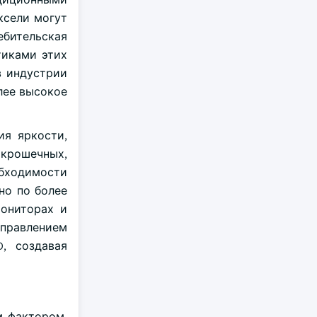
ксели могут
ебительская
тиками этих
в индустрии
лее высокое
ия яркости,
крошечных,
бходимости
но по более
мониторах и
управлением
, создавая
м фактором,