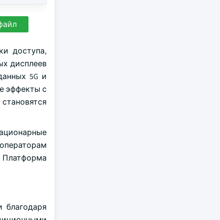
файл
ки доступа,
ых дисплеев
данных 5G и
е эффекты с
 становятся
стационарные
операторам
. Платформа
ми благодаря
адиционными