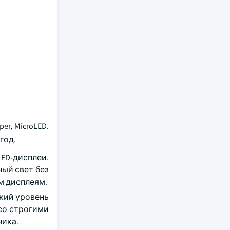
r, MicroLED.
год.
ED-дисплеи.
ный свет без
м дисплеям.
окий уровень
со строгими
ника.