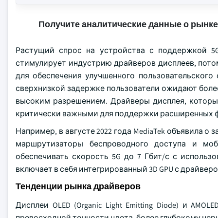
Получите аналитические данные о рынке
Растущий спрос на устройства с поддержкой 5G
стимулирует индустрию драйверов дисплеев, пото
для обеспечения улучшенного пользовательского
сверхнизкой задержке пользователи ожидают более
высоким разрешением. Драйверы дисплея, которы
критически важными для поддержки расширенных ф
Например, в августе 2022 года MediaTek объявила о
маршрутизаторы беспроводного доступа и моб
обеспечивать скорость 5G до 7 Гбит/с с использ
включает в себя интегрированный 3D GPU с драйверо
Тенденции рынка драйверов
Дисплеи OLED (Organic Light Emitting Diode) и AMOL
превосходной точности цвета, более глубокому чер