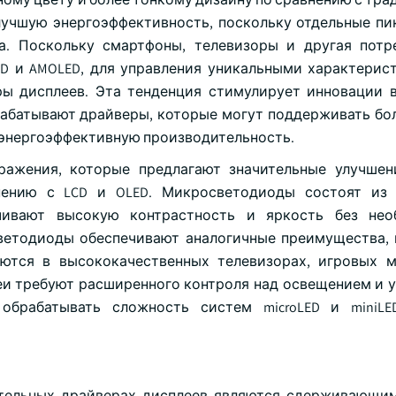
лучшую энергоэффективность, поскольку отдельные пи
. Поскольку смартфоны, телевизоры и другая потр
ED и AMOLED, для управления уникальными характерис
ы дисплеев. Эта тенденция стимулирует инновации 
рабатывают драйверы, которые могут поддерживать бо
 энергоэффективную производительность.
бражения, которые предлагают значительные улучшен
нению с LCD и OLED. Микросветодиоды состоят из 
чивают высокую контрастность и яркость без нео
ветодиоды обеспечивают аналогичные преимущества, 
уются в высококачественных телевизорах, игровых 
еи требуют расширенного контроля над освещением и 
брабатывать сложность систем microLED и miniLED
тельных драйверах дисплеев являются сдерживающи