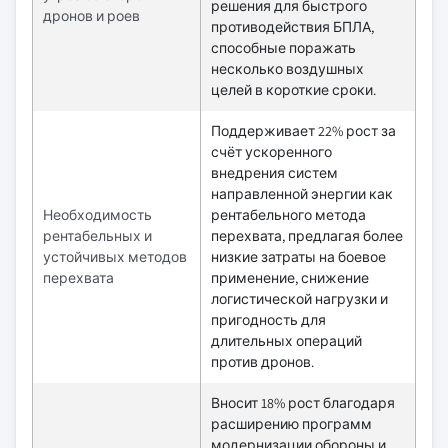
решения для быстрого
дронов и роев
противодействия БПЛА,
способные поражать
несколько воздушных
целей в короткие сроки.
Поддерживает 22% рост за
счёт ускоренного
внедрения систем
направленной энергии как
Необходимость
рентабельного метода
рентабельных и
перехвата, предлагая более
устойчивых методов
низкие затраты на боевое
перехвата
применение, снижение
логистической нагрузки и
пригодность для
длительных операций
против дронов.
Вносит 18% рост благодаря
расширению программ
модернизации обороны и