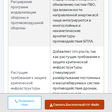
Расширение
обновлению систем ПВО,
программ
где возможности
модернизации
направленной энергии всё
обороны и
чаще интегрируются в
противовоздушной
многослойные и
обороны
некинетические
архитектуры
противодействия БПЛА.
Добавляет 15% роста, так
как растущие требования к
защите критической
инфраструктуры
Растущие
стимулируют
требования к защите
развёртывание постоянных
критической
и масштабируемых систем
инфраструктуры
противодействия дронам,
подходящих для
непрерывной защиты
Позвоните
объектов без ограничений
Нам
Скачать Бесплатный PDF-Файл
по боеприпасам.