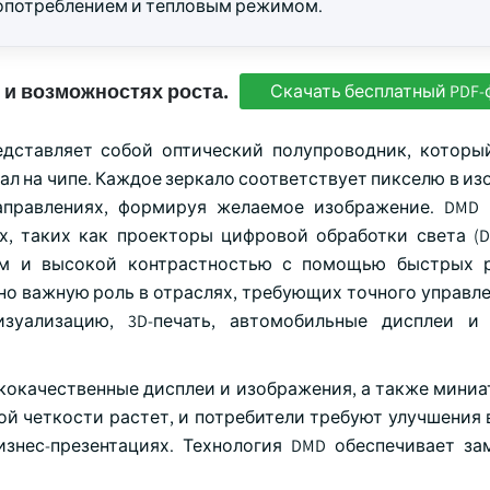
гопотреблением и тепловым режимом.
 и возможностях роста.
Скачать бесплатный PDF-
дставляет собой оптический полупроводник, которы
л на чипе. Каждое зеркало соответствует пикселю в из
аправлениях, формируя желаемое изображение. DMD
, таких как проекторы цифровой обработки света (DL
ем и высокой контрастностью с помощью быстрых р
но важную роль в отраслях, требующих точного управле
зуализацию, 3D-печать, автомобильные дисплеи и 
кокачественные дисплеи и изображения, а также мини
й четкости растет, и потребители требуют улучшения 
изнес-презентациях. Технология DMD обеспечивает за