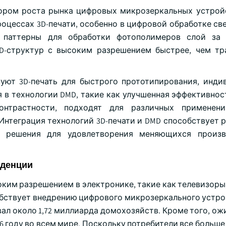
атором роста рынка цифровых микрозеркальных устрой
цессах 3D-печати, особенно в цифровой обработке свет
е паттерны для обработки фотополимеров слой за 
D-структур с высоким разрешением быстрее, чем т
зуют 3D-печать для быстрого прототипирования, инди
 в технологии DMD, такие как улучшенная эффективнос
нтрастности, подходят для различных применени
нтеграция технологий 3D-печати и DMD способствует р
 решения для удовлетворения меняющихся произв
нденции
оким разрешением в электронике, такие как телевизоры
обствует внедрению цифрового микрозеркального устрой
ал около 1,72 миллиарда домохозяйств. Кроме того, ож
026 году во всем мире. Поскольку потребители все больш