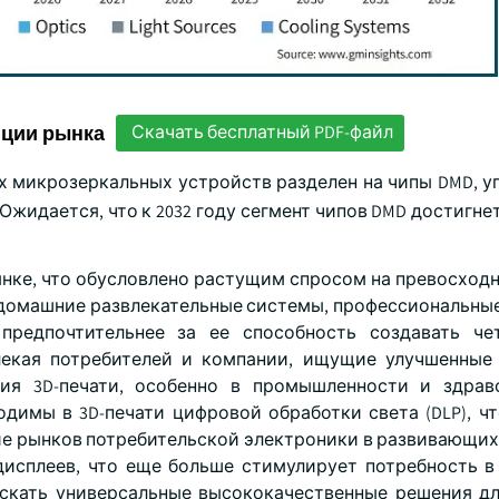
нции рынка
Скачать бесплатный PDF-файл
х микрозеркальных устройств разделен на чипы DMD, 
Ожидается, что к 2032 году сегмент чипов DMD достигн
ынке, что обусловлено растущим спросом на превосход
я домашние развлекательные системы, профессиональны
предпочтительнее за ее способность создавать чет
лекая потребителей и компании, ищущие улучшенные
ния 3D-печати, особенно в промышленности и здрав
димы в 3D-печати цифровой обработки света (DLP), чт
ие рынков потребительской электроники в развивающих
исплеев, что еще больше стимулирует потребность в
скать универсальные высококачественные решения дл