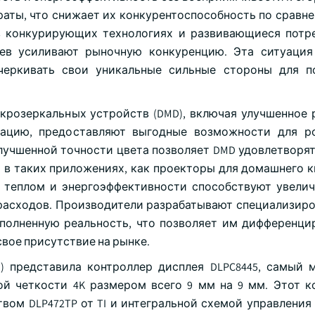
аты, что снижает их конкурентоспособность по сравне
в конкурирующих технологиях и развивающиеся потр
еев усиливают рыночную конкуренцию. Эта ситуация
черкивать свои уникальные сильные стороны для п
крозеркальных устройств (DMD), включая улучшенное 
ацию, предоставляют выгодные возможности для ро
улучшенной точности цвета позволяет DMD удовлетворя
 в таких приложениях, как проекторы для домашнего к
 теплом и энергоэффективности способствуют увели
расходов. Производители разрабатывают специализир
ополненную реальность, что позволяет им дифференци
свое присутствие на рынке.
(TI) представила контроллер дисплея DLPC8445, самый 
й четкости 4K размером всего 9 мм на 9 мм. Этот к
вом DLP472TP от TI и интегральной схемой управлени