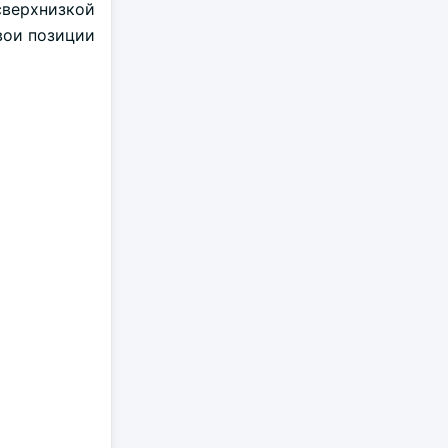
сверхнизкой
вои позиции