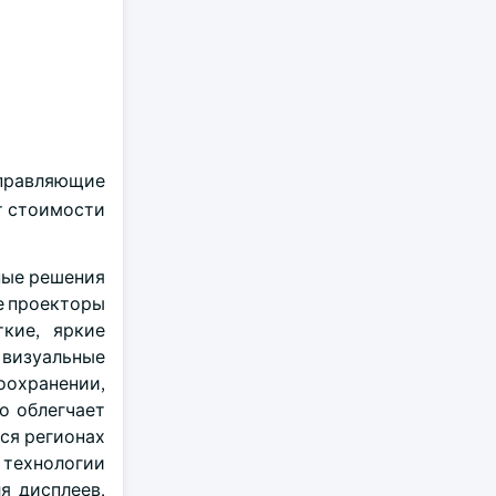
управляющие
ет стоимости
ные решения
е проекторы
кие, яркие
 визуальные
оохранении,
о облегчает
ся регионах
 технологии
я дисплеев,