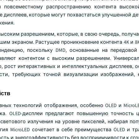
 повсеместному распространению контента высокой
 дисплеев, которые могут похвастаться улучшенной де
жения.
высоким разрешением, которые, в свою очередь, получ
ьшим экраном. Растущее проникновение контента 4K и 8
енденцию, поскольку DMD, основанные на передовой
равляют контентом с высоким разрешением. Универса
, рост интерактивных и интеллектуальных дисплеев, о
сти, требующих точной визуализации изображений,
йств
ных технологий отображения, особенно OLED и MicroLE
а. OLED-дисплеи предлагают повышенную точность ц
 светового излучения на уровне пикселей, набирая поп
гия MicroLED сочетает в себе преимущества OLED и т
ость и энергоэффективность без восприимчивости к сг