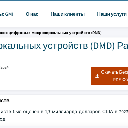
ьс GMI
О нас
Наши клиенты
Наши услуги
нок цифровых микрозеркальных устройств (DMD)
кальных устройств (DMD) Р
 2024
|
Скачать Бе
PDF-Ф
йств
тв был оценен в 1,7 миллиарда долларов США в 2023 
од.