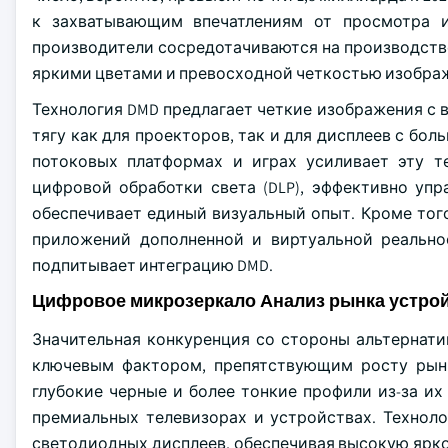
к захватывающим впечатлениям от просмотра и
производители сосредотачиваются на производстве
яркими цветами и превосходной четкостью изобра
Технология DMD предлагает четкие изображения с 
тягу как для проекторов, так и для дисплеев с бол
потоковых платформах и играх усиливает эту т
цифровой обработки света (DLP), эффективно уп
обеспечивает единый визуальный опыт. Кроме того
приложений дополненной и виртуальной реально
подпитывает интеграцию DMD.
Цифровое микрозеркало Анализ рынка устро
Значительная конкуренция со стороны альтернатив
ключевым фактором, препятствующим росту рынк
глубокие черные и более тонкие профили из-за их
премиальных телевизорах и устройствах. Техноло
светодиодных дисплеев, обеспечивая высокую ярк