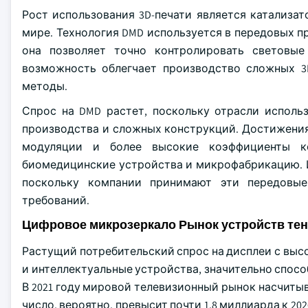
Рост использования 3D-печати является катализ
мире. Технология DMD используется в передовых про
она позволяет точно контролировать световы
возможность облегчает производство сложных 3
методы.
Спрос на DMD растет, поскольку отрасли исполь
производства и сложных конструкций. Достижения
модуляции и более высокие коэффициенты ко
биомедицинские устройства и микрофабрикацию. И
поскольку компании принимают эти передовые
требований.
Цифровое микрозеркало Рынок устройств те
Растущий потребительский спрос на дисплеи с выс
и интеллектуальные устройства, значительно спос
В 2021 году мировой телевизионный рынок насчитыв
число, вероятно, превысит почти 1,8 миллиарда к 2