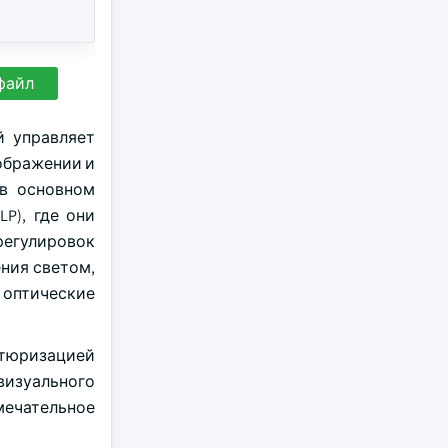
файл
й управляет
ображении и
 в основном
P), где они
егулировок
ния светом,
оптические
атюризацией
визуального
мечательное