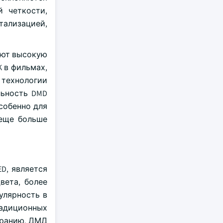
 четкости,
тализацией,
ают высокую
K в фильмах,
 технологии
льность DMD
собенно для
 еще больше
D, является
вета, более
улярность в
радиционных
оранию. ДМД