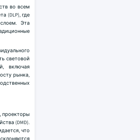
ств во всем
а (DLP), где
слоем. Эта
радиционные
видуального
ть световой
й, включая
осту рынка,
одственных
, проекторы
ства (DMD).
идается, что
е склоняются