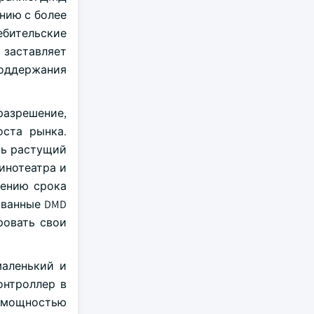
нию с более
ебительские
 заставляет
оддержания
разрешение,
ста рынка.
ть растущий
инотеатра и
чению срока
ованные DMD
ровать свои
маленький и
онтроллер в
я мощностью