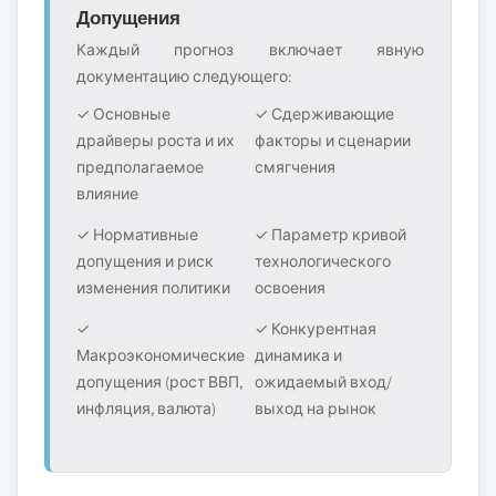
Допущения
Каждый прогноз включает явную
документацию следующего:
✓ Основные
✓ Сдерживающие
драйверы роста и их
факторы и сценарии
предполагаемое
смягчения
влияние
✓ Нормативные
✓ Параметр кривой
допущения и риск
технологического
изменения политики
освоения
✓
✓ Конкурентная
Макроэкономические
динамика и
допущения (рост ВВП,
ожидаемый вход/
инфляция, валюта)
выход на рынок