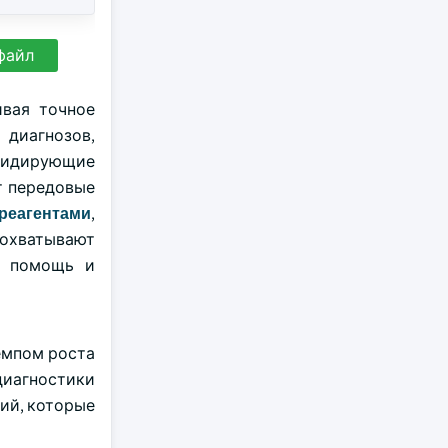
файл
ивая точное
диагнозов,
 Лидирующие
ют передовые
реагентами
,
 охватывают
ю помощь и
темпом роста
диагностики
ий, которые