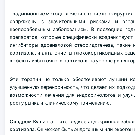
Традиционные методы лечения, такие как хирургия и
сопряжены с значительными рисками и огра
неоперабельным заболеванием. В последние го
препаратов, которые специфически воздействуют
ингибиторы адреналовой стероидогенеза, такие 
кортизола, и антагонисты глюкокортикоидных рец
эффекты избыточного кортизола на уровне рецепто
Эти терапии не только обеспечивают лучший к
улучшенную переносимость, что делает их подхо
возможности лечения для эндокринологов и улуч
росту рынка и клиническому применению.
Синдром Кушинга — это редкое эндокринное забо
кортизола. Он может быть эндогенным или экзоген