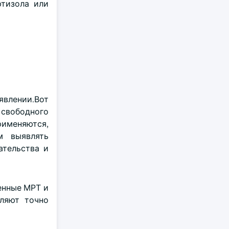
ртизола или
влении.Вот
 свободного
рименяются,
м выявлять
ательства и
енные МРТ и
оляют точно