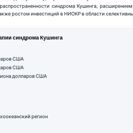
м распространенности синдрома Кушинга, расширением
также ростом инвестиций в НИОКР в области селективны
апии синдрома Кушинга
лларов США
лларов США
ллиона долларов США
хоокеанский регион