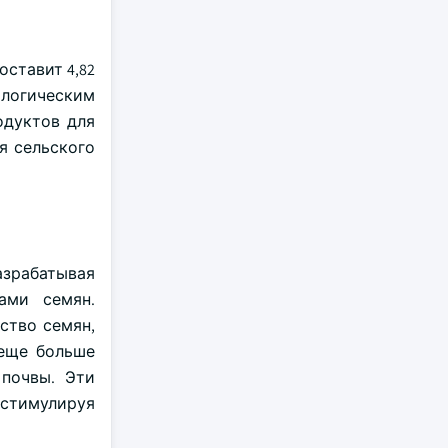
оставит 4,82
ологическим
одуктов для
я сельского
азрабатывая
ами семян.
ство семян,
 еще больше
почвы. Эти
 стимулируя