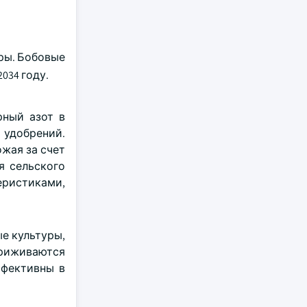
уры. Бобовые
034 году.
рный азот в
 удобрений.
жая за счет
я сельского
еристиками,
ые культуры,
приживаются
ффективны в