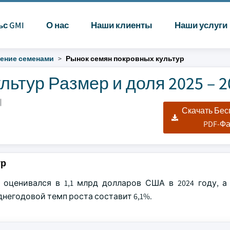
ьс GMI
О нас
Наши клиенты
Наши услуги
ение семенами
Рынок семян покровных культур
ьтур Размер и доля 2025 – 2
|
Скачать Бе
PDF-Ф
ур
оценивался в 1,1 млрд долларов США в 2024 году, а 
негодовой темп роста составит 6,1%.