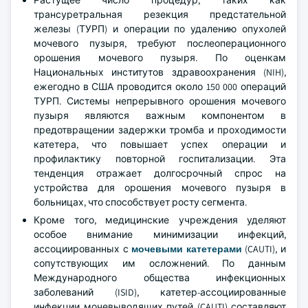
Растущее число процедур, таких как
трансуретральная резекция предстательной
железы (ТУРП) и операции по удалению опухолей
мочевого пузыря, требуют послеоперационного
орошения мочевого пузыря. По оценкам
Национальных институтов здравоохранения (NIH),
ежегодно в США проводится около 150 000 операций
ТУРП. Системы непрерывного орошения мочевого
пузыря являются важным компонентом в
предотвращении задержки тромба и проходимости
катетера, что повышает успех операции и
профилактику повторной госпитализации. Эта
тенденция отражает долгосрочный спрос на
устройства для орошения мочевого пузыря в
больницах, что способствует росту сегмента.
Кроме того, медицинские учреждения уделяют
особое внимание минимизации инфекций,
ассоциированных с
мочевыми катетерами
(CAUTI), и
сопутствующих им осложнений. По данным
Международного общества инфекционных
заболеваний (ISID), катетер-ассоциированные
инфекции мочевыводящих путей (CAUTI) составляют