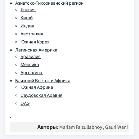
Азиатско-Тихоокеанский регион
Япония
Китай
Индия
Австралия
Южная Корея
Латинская Америка
Бразилия
Мексика
Аргентина
Ближний Восток и Африка
Южная Африка
Саудовская Аравия
ОАЭ
Авторы:
Mariam Faizullabhoy , Gauri Wani