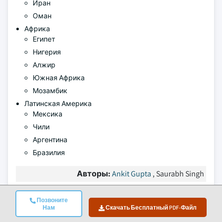
Иран
Оман
Африка
Египет
Нигерия
Алжир
Южная Африка
Мозамбик
Латинская Америка
Мексика
Чили
Аргентина
Бразилия
Авторы:
Ankit Gupta
, Saurabh Singh
Позвоните
Часто задаваемые вопросы(FAQ):
Нам
Скачать Бесплатный PDF-Файл