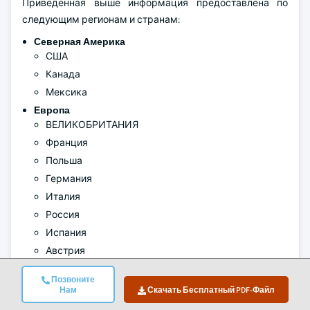
Приведенная выше информация предоставлена по
следующим регионам и странам:
Северная Америка
США
Канада
Мексика
Европа
ВЕЛИКОБРИТАНИЯ
Франция
Польша
Германия
Италия
Россия
Испания
Австрия
Швеция
Позвоните
Азиатско-Тихоокеанский регион
Нам
Скачать Бесплатный PDF-Файл
Китай