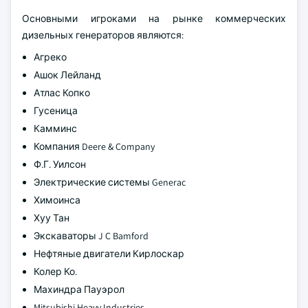
Основными игроками на рынке коммерческих
дизельных генераторов являются:
Агреко
Ашок Лейланд
Атлас Копко
Гусеница
Камминс
Компания Deere & Company
Ф.Г. Уилсон
Электрические системы Generac
Химоинса
Хуу Тан
Экскаваторы J C Bamford
Нефтяные двигатели Кирлоскар
Колер Ко.
Махиндра Пауэрол
Mitsubishi Heavy Industries