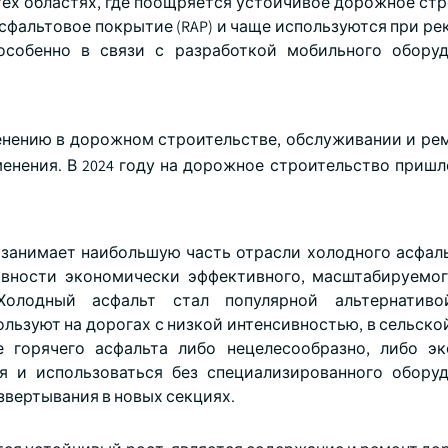
ех областях, где поощряется устойчивое дорожное стр
сфальтовое покрытие (RAP) и чаще используются при ре
 особенно в связи с разработкой мобильного обору
енению в дорожном строительстве, обслуживании и рем
енения. В 2024 году на дорожное строительство пришло
занимает наибольшую часть отрасли холодного асфаль
ивности экономически эффективного, масштабируемо
Холодный асфальт стал популярной альтернативо
льзуют на дорогах с низкой интенсивностью, в сельско
е горячего асфальта либо нецелесообразно, либо э
я и использоваться без специализированного обору
звертывания в новых секциях.