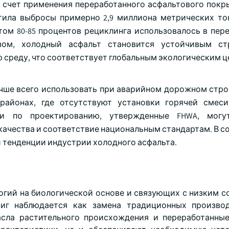
счет применения переработанного асфальтового покрыт
тила выбросы примерно 2,9 миллиона метрических тон
этом 80-85 процентов рециклинга использовалось в пер
зом, холодный асфальт становится устойчивым ст
среду, что соответствует глобальным экологическим ц
лучше всего использовать при аварийном дорожном стро
районах, где отсутствуют установки горячей смес
и по проектированию, утвержденные FHWA, могу
качества и соответствие национальным стандартам. В с
 тенденции индустрии холодного асфальта.
огий на биологической основе и связующих с низким 
виг наблюдается как замена традиционных произво
сла растительного происхождения и переработанны