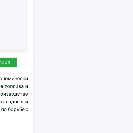
файл
кономически
е топлива и
роизводство
 холодных и
 по борьбе с