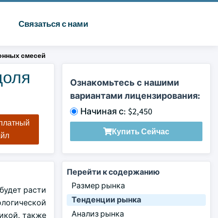
Связаться с нами
онных смесей
доля
Ознакомьтесь с нашими
вариантами лицензирования:
Начиная с: $2,450
сплатный
Купить Сейчас
айл
Перейти к содержанию
Размер рынка
 будет расти
Тенденции рынка
ологической
Анализ рынка
икой, также