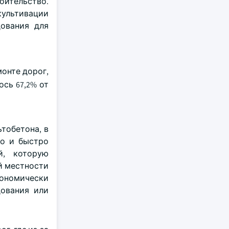
оительство.
культивации
дования для
онте дорог,
сь 67,2% от
тобетона, в
го и быстро
й, которую
й местности
кономически
дования или