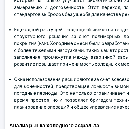
которые не только улучшают экологические х
замерзанию и долговечность. Этот переход п
стандартов выбросов без ущерба для качества ре
Еще одной растущей тенденцией является тенден
структурного решения за счет полимерных до
покрытия (RAP). Холодные смеси были разработаны
с более тяжелыми нагрузками, таких как второст
заполнения промежутка между аварийной засы
развитие повышает применимость холодных смесе
Окна использования расширяются за счет всесе
для конечностей, предотвращая ломкость зимой
погодные периоды. Это не только ограничивает 
время простоя, но и позволяет бригадам техни
планирование операций и общее управление каче
Анализ рынка холодного асфальта