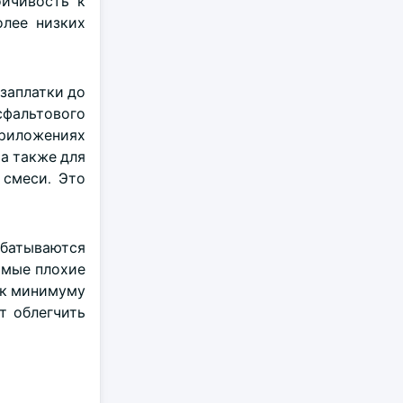
ойчивость к
олее низких
заплатки до
сфальтового
 приложениях
а также для
 смеси. Это
абатываются
амые плохие
 к минимуму
т облегчить