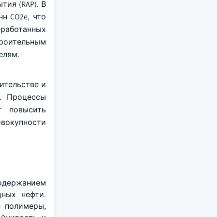
ия (RAP). В
н CO2e, что
еработанных
роительным
елям.
ительстве и
и. Процессы
т повысить
овокупности
содержанием
дных нефти.
е полимеры,