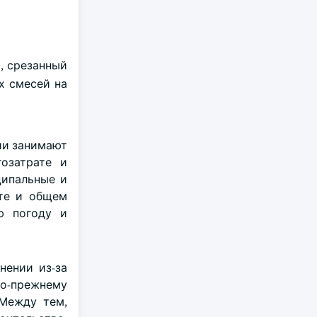
, срезанный
х смесей на
ии занимают
озатрате и
ципальные и
те и общем
ю погоду и
нении из-за
по-прежнему
 Между тем,