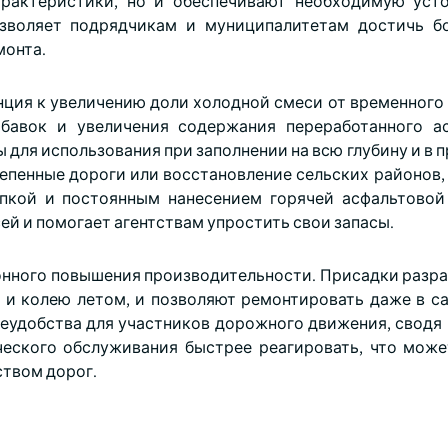
арактеристики, но и обеспечивают необходимую уст
озволяет подрядчикам и муниципалитетам достичь б
монта.
ция к увеличению доли холодной смеси от временного 
бавок и увеличения содержания переработанного а
 для использования при заполнении на всю глубину и в
епенные дороги или восстановление сельских районов, 
пкой и постоянным нанесением горячей асфальтовой
й и помогает агентствам упростить свои запасы.
зонного повышения производительности. Присадки разр
 и колею летом, и позволяют ремонтировать даже в с
неудобства для участников дорожного движения, сводя
ческого обслуживания быстрее реагировать, что може
ством дорог.