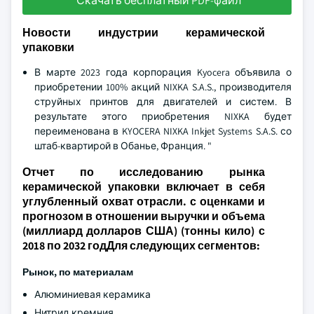
Скачать бесплатный PDF-файл
Новости индустрии керамической
упаковки
В марте 2023 года корпорация Kyocera объявила о
приобретении 100% акций NIXKA S.A.S., производителя
струйных принтов для двигателей и систем. В
результате этого приобретения NIXKA будет
переименована в KYOCERA NIXKA Inkjet Systems S.A.S. со
штаб-квартирой в Обанье, Франция. "
Отчет по исследованию рынка
керамической упаковки включает в себя
углубленный охват отрасли. с оценками и
прогнозом в отношении выручки и объема
(миллиард долларов США) (тонны кило) с
2018 по 2032 годДля следующих сегментов:
Рынок, по материалам
Алюминиевая керамика
Нитрид кремния