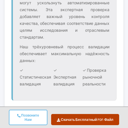
могут ускользнуть автоматизированные
системы. Эта экспертная проверка
добавляет важный уровень контроля
качества, обеспечивая соответствие данных
целям исследования и отраслевым
стандартам.
Наш трёхуровневый процесс валидации
обеспечивает максимальную надёжность
данных:
✓
✓
✓ Проверка
Статистическая
Экспертная
рыночной
валидация
валидация
реальности
Доверие И Достоверность
Позвоните
Нам
Скачать Бесплатный PDF-Файл
10+
A+