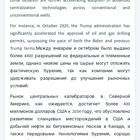
zonal isolation are further accelerating adoption of advanced
centralization technologies across conventional and
unconventional wells.
For instance, in October 2025, the Trump administration has
significantly accelerated the approval of oil and gas drilling
permits, surpassing the pace of both the Biden and previous
Trump terms.Между январем и октябрем было выдано
более 4400 разрешений на федеральные и племенные
земли, однако низкие цены на сырье могут отложить
фактическую бурение, так как компании могут
удерживать разрешения до улучшения рыночных
условий.
Рынок центральных калибраторов в Северной
Америке, как ожидается, достигнет более 400
миллионов долларов США к 2034 году, что обусловлено
развитием сланцевых месторождений в США и
добычей нефти из битуминозных песков в Канаде, а
также передовыми технологиями бурения, хорошо