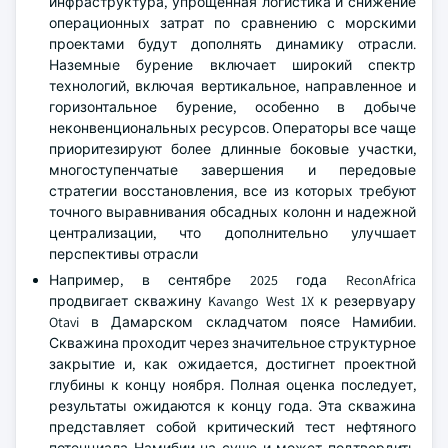
инфраструктура, упрощенная логистика и снижение
операционных затрат по сравнению с морскими
проектами будут дополнять динамику отрасли.
Наземные бурение включает широкий спектр
технологий, включая вертикальное, направленное и
горизонтальное бурение, особенно в добыче
неконвенциональных ресурсов. Операторы все чаще
приоритезируют более длинные боковые участки,
многоступенчатые завершения и передовые
стратегии восстановления, все из которых требуют
точного выравнивания обсадных колонн и надежной
централизации, что дополнительно улучшает
перспективы отрасли
Например, в сентябре 2025 года ReconAfrica
продвигает скважину Kavango West 1X к резервуару
Otavi в Дамарском складчатом поясе Намибии.
Скважина проходит через значительное структурное
закрытие и, как ожидается, достигнет проектной
глубины к концу ноября. Полная оценка последует,
результаты ожидаются к концу года. Эта скважина
представляет собой критический тест нефтяного