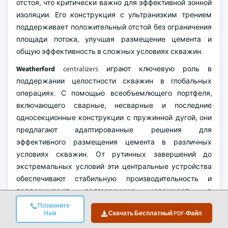
отстоя, что критически важно для эффективной зонной
изоляции. Его конструкция с ультранизким трением
поддерживает положительный отстой без ограничения
площади потока, улучшая размещение цемента и
общую эффективность в сложных условиях скважин.
Weatherford
centralizers играют ключевую роль в
поддержании целостности скважин в глобальных
операциях. С помощью всеобъемлющего портфеля,
включающего сварные, несварные и последние
односекционные конструкции с пружинной дугой, они
предлагают адаптированные решения для
эффективного размещения цемента в различных
условиях скважин. От рутинных завершений до
экстремальных условий эти центральные устройства
обеспечивают стабильную производительность и
поддерживают долгосрочную надежность в
строительстве скважин.
Позвоните
Нам
Скачать Бесплатный PDF-Файл
NOV
предлагает центральное устройство с пружинной