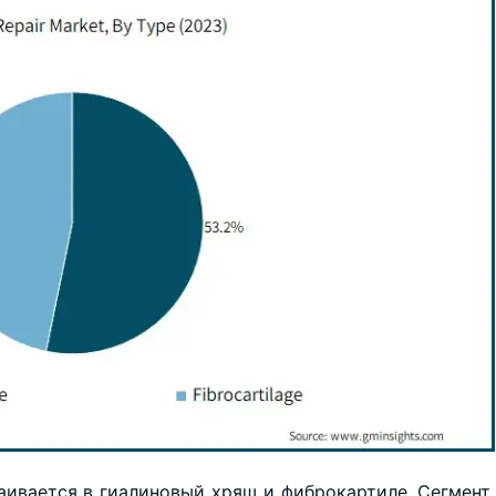
аивается в гиалиновый хрящ и фиброкартиле. Сегмент