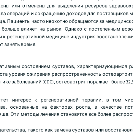
ены или отменены для выделения ресурсов здравоох
числа операций и сокращению доходов для поставщиков 
яща. Пациенты часто неохотно обращаются за медицинс
 больше влияет на рынок. Однако с постепенным воз
 к регенеративной медицине индустрия восстановления
т занять время.
ративным состоянием суставов, характеризующимся 
роста уровня ожирения распространенность остеоартрит
ике заболеваний (CDC), остеоартрит поражает более 32
стет интерес к регенеративной терапии, в том ч
а, основанные на факторах роста, в качестве пот
яща. Эти методы лечения становятся все более распро
ательства, такого как замена суставов или восстановл