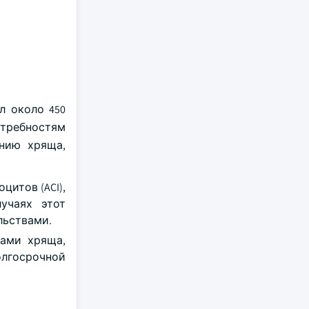
л около 450
отребностям
ению хряща,
итов (ACI),
учаях этот
льствами.
мами хряща,
олгосрочной