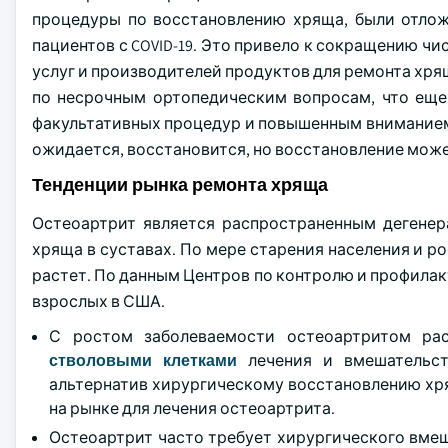
процедуры по восстановлению хряща, были отлож
пациентов с COVID-19. Это привело к сокращению 
услуг и производителей продуктов для ремонта хр
по несрочным ортопедическим вопросам, что еще
факультативных процедур и повышенным вниманием
ожидается, восстановится, но восстановление може
Тенденции рынка ремонта хряща
Остеоартрит является распространенным дегене
хряща в суставах. По мере старения населения и 
растет. По данным Центров по контролю и профилакт
взрослых в США.
С ростом заболеваемости остеоартритом ра
стволовыми клетками
лечения и вмешательств
альтернатив хирургическому восстановлению хр
на рынке для лечения остеоартрита.
Остеоартрит часто требует хирургического вмеш