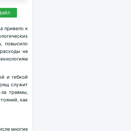
файл
а привело к
ологических
а, повысило
 расходы на
технологиям
ой и гибкой
Хрящ служит
-за травмы,
тояний, как
исле многие