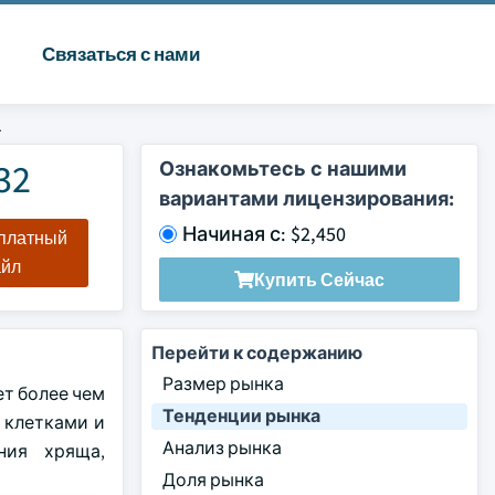
Связаться с нами
а
32
Ознакомьтесь с нашими
вариантами лицензирования:
Начиная с: $2,450
сплатный
айл
Купить Сейчас
Перейти к содержанию
Размер рынка
ет более чем
Тенденции рынка
 клетками и
Анализ рынка
ния хряща,
Доля рынка