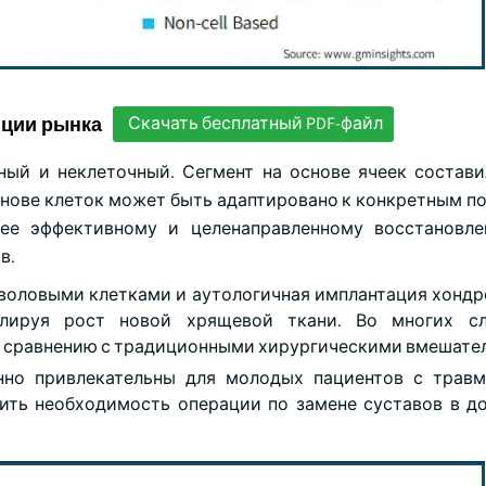
нции рынка
Скачать бесплатный PDF-файл
ный и неклеточный. Сегмент на основе ячеек состави
основе клеток может быть адаптировано к конкретным п
лее эффективному и целенаправленному восстановл
в.
воловыми клетками и аутологичная имплантация хондроц
улируя рост новой хрящевой ткани. Во многих сл
о сравнению с традиционными хирургическими вмешате
нно привлекательны для молодых пациентов с трав
ить необходимость операции по замене суставов в д