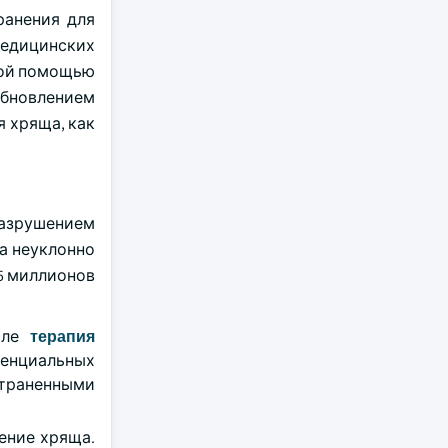
ранения для
медицинских
кой помощью
обновлением
 хряща, как
разрушением
а неуклонно
,5 миллионов
исле
терапия
енциальных
страненными
ение хряща.