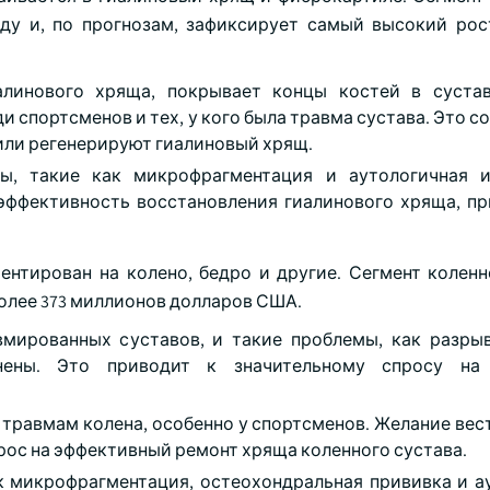
оду и, по прогнозам, зафиксирует самый высокий рос
алинового хряща, покрывает концы костей в сустав
 спортсменов и тех, у кого была травма сустава. Это с
или регенерируют гиалиновый хрящ.
ы, такие как микрофрагментация и аутологичная и
 эффективность восстановления гиалинового хряща, пр
нтирован на колено, бедро и другие. Сегмент коленн
более 373 миллионов долларов США.
вмированных суставов, и такие проблемы, как разры
анены. Это приводит к значительному спросу на
 травмам колена, особенно у спортсменов. Желание вес
прос на эффективный ремонт хряща коленного сустава.
к микрофрагментация, остеохондральная прививка и а