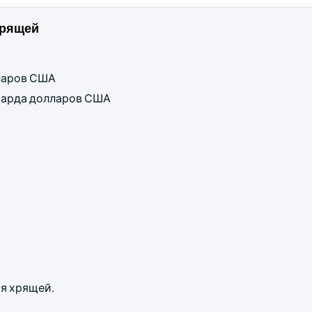
хрящей
лларов США
лиарда долларов США
я хрящей.