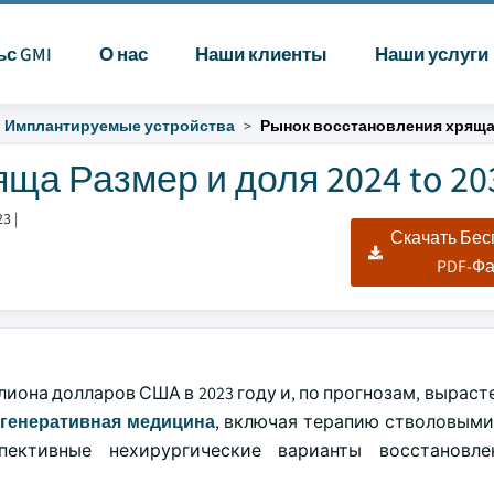
ьс GMI
О нас
Наши клиенты
Наши услуги
Имплантируемые устройства
Рынок восстановления хрящ
ща Размер и доля 2024 to 20
23
|
Скачать Бе
PDF-Ф
лиона долларов США в 2023 году и, по прогнозам, выраст
генеративная медицина
, включая терапию стволовыми
пективные нехирургические варианты восстановле