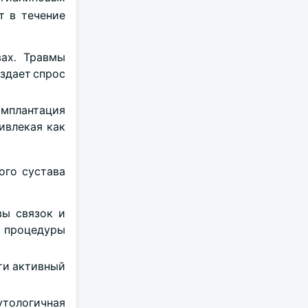
т в течение
ах. Травмы
оздает спрос
мплантация
ивлекая как
ого сустава
вы связок и
 процедуры
ти активный
утологичная