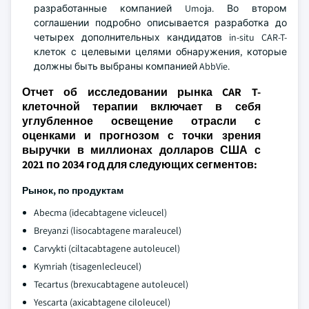
разработанные компанией Umoja. Во втором
соглашении подробно описывается разработка до
четырех дополнительных кандидатов in-situ CAR-T-
клеток с целевыми целями обнаружения, которые
должны быть выбраны компанией AbbVie.
Отчет об исследовании рынка CAR T-
клеточной терапии включает в себя
углубленное освещение отрасли с
оценками и прогнозом с точки зрения
выручки в миллионах долларов США с
2021 по 2034 год для следующих сегментов:
Рынок, по продуктам
Abecma (idecabtagene vicleucel)
Breyanzi (lisocabtagene maraleucel)
Carvykti (ciltacabtagene autoleucel)
Kymriah (tisagenlecleucel)
Tecartus (brexucabtagene autoleucel)
Yescarta (axicabtagene ciloleucel)