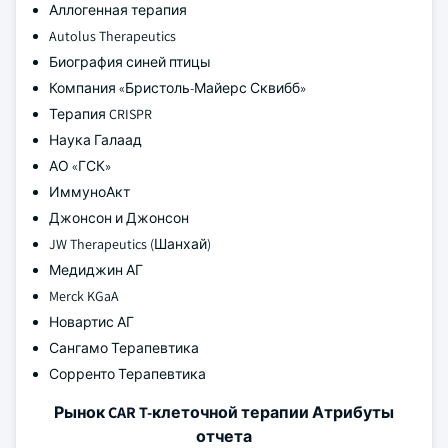
Аллогенная терапия
Autolus Therapeutics
Биография синей птицы
Компания «Бристоль-Майерс Сквибб»
Терапия CRISPR
Наука Галаад
АО «ГСК»
ИммуноАкт
Джонсон и Джонсон
JW Therapeutics (Шанхай)
Медиджин АГ
Merck KGaA
Новартис АГ
Сангамо Терапевтика
Сорренто Терапевтика
Рынок CAR T-клеточной терапии Атрибуты
отчета