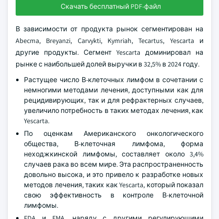
Скачать бесплатный PDF-файл
В зависимости от продукта рынок сегментирован на
Abecma, Breyanzi, Carvykti, Kymriah, Tecartus, Yescarta и
другие продукты. Сегмент Yescarta доминировал на
рынке с наибольшей долей выручки в 32,5% в 2024 году.
Растущее число В-клеточных лимфом в сочетании с
немногими методами лечения, доступными как для
рецидивирующих, так и для рефрактерных случаев,
увеличило потребность в таких методах лечения, как
Yescarta.
По оценкам Американского онкологического
общества, В-клеточная лимфома, форма
неходжкинской лимфомы, составляет около 3,4%
случаев рака во всем мире. Эта распространенность
довольно высока, и это привело к разработке новых
методов лечения, таких как Yescarta, который показал
свою эффективность в контроле В-клеточной
лимфомы.
FDA и EMA, наряду с другими регулирующими