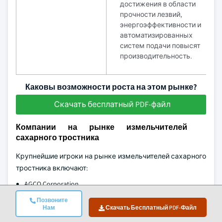
достижения в области
прочности лезвий,
энергоэффективности и
автоматизированных
систем подачи повысят
производительность.
Каковы возможности роста на этом рынке?
Скачать бесплатный PDF-файл
Компании на рынке измельчителей
сахарного тростника
Крупнейшие игроки на рынке измельчителей сахарного
тростника включают:
AGCO Corporation
BMA Group
Позвоните
Нам
Скачать Бесплатный PDF-Файл
CNH Industrial