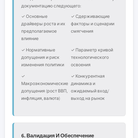
документацию следующего:
✓ Основные
✓ Сдерживающие
драйверы роста и их
факторы и сценарии
предполагаемое
смягчения
влияние
✓ Нормативные
✓ Параметр кривой
допущения и риск
технологического
изменения политики
освоения
✓
✓ Конкурентная
Макроэкономические
динамика и
допущения (рост ВВП,
ожидаемый вход/
инфляция, валюта)
выход на рынок
6. Валидация И Обеспечение