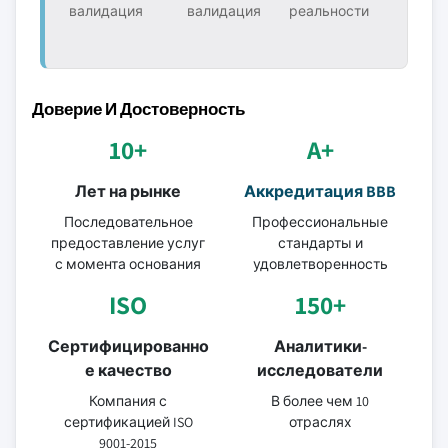
валидация
валидация
реальности
Доверие И Достоверность
10+
A+
Лет на рынке
Аккредитация BBB
Последовательное
Профессиональные
предоставление услуг
стандарты и
с момента основания
удовлетворенность
ISO
150+
Сертифицированно
Аналитики-
е качество
исследователи
Компания с
В более чем 10
сертификацией ISO
отраслях
9001-2015