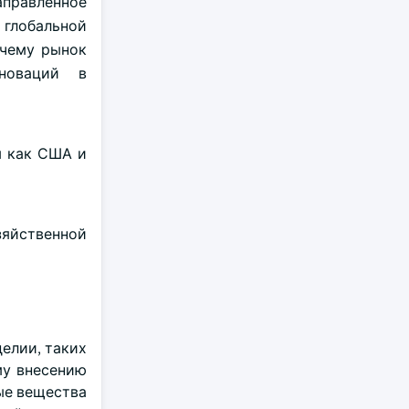
аправленное
 глобальной
очему рынок
новаций в
м как США и
зяйственной
елии, таких
му внесению
ые вещества