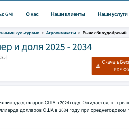
ьс GMI
О нас
Наши клиенты
Наши услуги
венными культурами
Агрохимикаты
Рынок биоудобрений
р и доля 2025 - 2034
025
|
Скачать Бе
PDF-Ф
иллиарда долларов США в 2024 году. Ожидается, что ры
миллиарда долларов США в 2034 году при среднегодовом