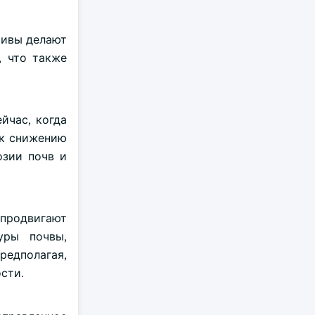
тивы делают
, что также
йчас, когда
 к снижению
озии почв и
 продвигают
уры почвы,
редполагая,
сти.