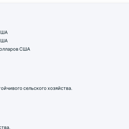
 США
 США
 долларов США
ойчивого сельского хозяйства.
ства.