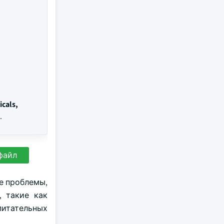
icals,
.
файл
е проблемы,
, такие как
питательных