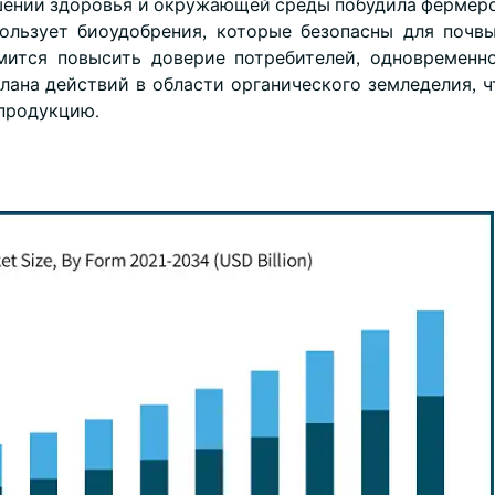
шении здоровья и окружающей среды побудила фермеро
ользует биоудобрения, которые безопасны для почвы
ится повысить доверие потребителей, одновременн
ана действий в области органического земледелия, ч
 продукцию.