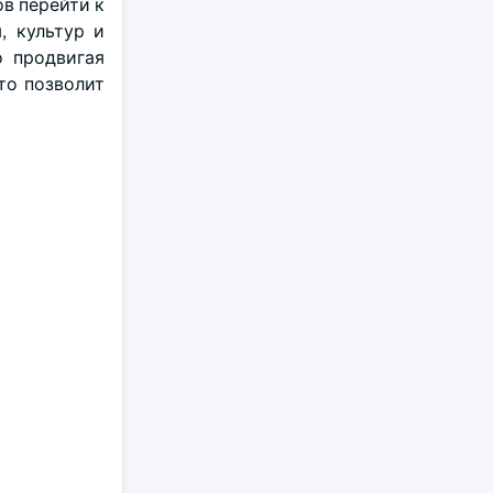
в перейти к
, культур и
о продвигая
то позволит