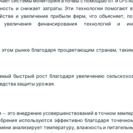
чает системы мониторинга почвы с помощью IoT и GPS-н
ность и снижает затраты. Эти технологии помогают в
йстве и увеличение прибыли ферм, что объясняет, п
 увеличения финансирования технологий и ин
 этом рынке благодаря процветающим странам, таки
амый быстрый рост благодаря увеличению сельскохо
редства защиты урожая.
 — это внедрение усовершенствований в точном землед
добрения используются эффективно благодаря точечно
емени анализирует температуру, влажность и питательн