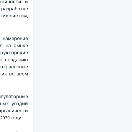
жайности и
разработке
гих систем,
 намерение
ия на рынке
трукторские
ет созданию
 отраслевые
тик во всем
егуляторные
нных угодий
органически
030 году.