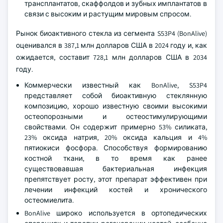
трансплантатов, скаффолдов и зубных имплантатов в
связи с высоким и растущим мировым спросом.
Рынок биоактивного стекла из сегмента S53P4 (BonAlive)
оценивался в 387,1 млн долларов США в 2024 году и, как
ожидается, составит 728,1 млн долларов США в 2034
году.
Коммерчески известный как BonAlive, S53P4
представляет собой биоактивную стеклянную
композицию, хорошо известную своими высокими
остеопорозными и остеостимулирующими
свойствами. Он содержит примерно 53% силиката,
23% оксида натрия, 20% оксида кальция и 4%
пятиокиси фосфора. Способствуя формированию
костной ткани, в то время как ранее
существовавшая бактериальная инфекция
препятствует росту, этот препарат эффективен при
лечении инфекций костей и хронического
остеомиелита.
BonAlive широко используется в ортопедических