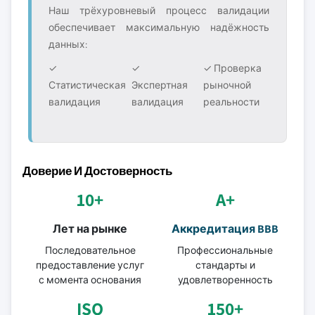
Наш трёхуровневый процесс валидации
обеспечивает максимальную надёжность
данных:
✓
✓
✓ Проверка
Статистическая
Экспертная
рыночной
валидация
валидация
реальности
Доверие И Достоверность
10+
A+
Лет на рынке
Аккредитация BBB
Последовательное
Профессиональные
предоставление услуг
стандарты и
с момента основания
удовлетворенность
ISO
150+