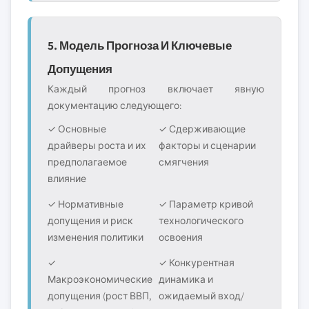
5. Модель Прогноза И Ключевые
Допущения
Каждый прогноз включает явную
документацию следующего:
✓ Основные
✓ Сдерживающие
драйверы роста и их
факторы и сценарии
предполагаемое
смягчения
влияние
✓ Нормативные
✓ Параметр кривой
допущения и риск
технологического
изменения политики
освоения
✓
✓ Конкурентная
Макроэкономические
динамика и
допущения (рост ВВП,
ожидаемый вход/