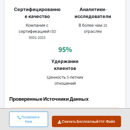
Сертифицированно
Аналитики-
е качество
исследователи
Компания с
В более чем 10
сертификацией ISO
отраслях
9001-2015
95%
Удержание
клиентов
Ценность 5-летних
отношений
Проверенные Источники Данных
Отраслевые издания
Позвоните
Нам
Скачать Бесплатный PDF-Файл
Журналы и торговая пресса в сфере
безопасности и обороны