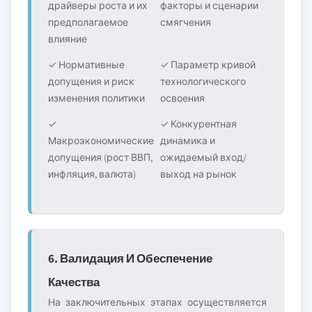
драйверы роста и их
факторы и сценарии
предполагаемое
смягчения
влияние
✓ Нормативные
✓ Параметр кривой
допущения и риск
технологического
изменения политики
освоения
✓
✓ Конкурентная
Макроэкономические
динамика и
допущения (рост ВВП,
ожидаемый вход/
инфляция, валюта)
выход на рынок
6. Валидация И Обеспечение
Качества
На заключительных этапах осуществляется