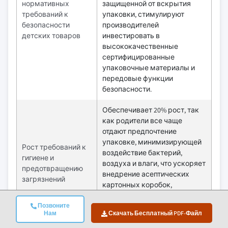
нормативных
защищенной от вскрытия
требований к
упаковки, стимулируют
безопасности
производителей
детских товаров
инвестировать в
высококачественные
сертифицированные
упаковочные материалы и
передовые функции
безопасности.
Обеспечивает 20% рост, так
как родители все чаще
отдают предпочтение
упаковке, минимизирующей
Рост требований к
воздействие бактерий,
гигиене и
воздуха и влаги, что ускоряет
предотвращению
внедрение асептических
загрязнений
картонных коробок,
вакуумных пакетов и
защитных многослойных
Позвоните
Нам
Скачать Бесплатный PDF-Файл
материалов.