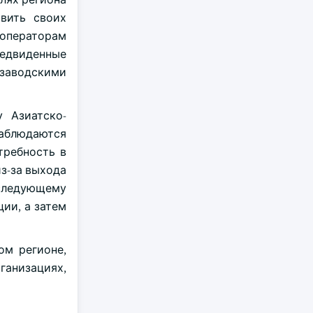
овить своих
 операторам
редвиденные
 заводскими
 Азиатско-
наблюдаются
требность в
з-за выхода
 следующему
ии, а затем
ом регионе,
ганизациях,