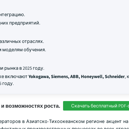
интеграцию.
них предприятий.
азличных отраслях.
м моделям обучения.
и рынка в 2025 году.
нке включают
Yokogawa, Siemens, ABB, Honeywell, Schneider
,
 году.
 и возможностях роста.
Скачать бесплатный PDF-
ераторов в Азиатско-Тихоокеанском регионе акцент на
ффективных производственных процессах во всех отрас