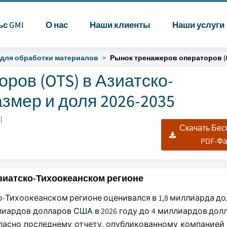
ьс GMI
О нас
Наши клиенты
Наши услуги
для обработки материалов
Рынок тренажеров операторов (
ров (OTS) в Азиатско-
змер и доля 2026-2035
|
Скачать Бе
PDF-Ф
зиатско-Тихоокеанском регионе
о-Тихоокеанском регионе оценивался в 1,8 миллиарда д
ллиардов долларов США в 2026 году до 4 миллиардов до
ласно последнему отчету, опубликованному компанией G