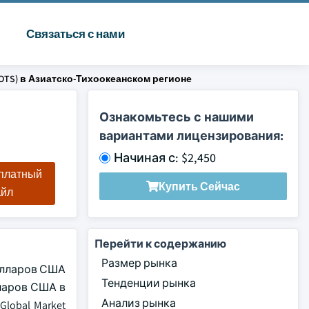
Связаться с нами
OTS) в Азиатско-Тихоокеанском регионе
Ознакомьтесь с нашими
вариантами лицензирования:
Начиная с: $2,450
сплатный
Купить Сейчас
айл
Перейти к содержанию
Размер рынка
олларов США
Тенденции рынка
лларов США в
Анализ рынка
lobal Market