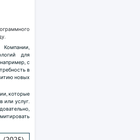
рограммного
ду.
 Компании,
ологий для
например, с
отребность в
витию новых
ии, которые
 или услуг.
довательно,
митировать