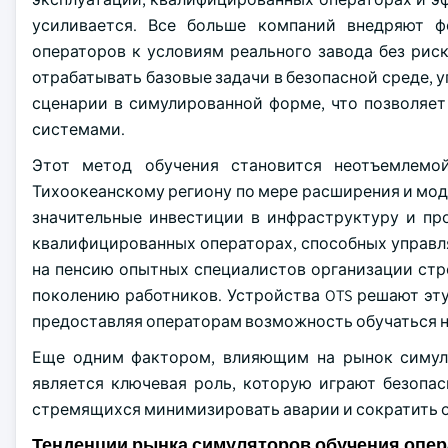
усиливается. Все больше компаний внедряют ф
операторов к условиям реального завода без рис
отрабатывать базовые задачи в безопасной среде, 
сценарии в симулированной форме, что позволяе
системами.
Этот метод обучения становится неотъемлемо
Тихоокеанскому региону по мере расширения и мод
значительные инвестиции в инфраструктуру и пр
квалифицированных операторах, способных управля
на пенсию опытных специалистов организации ст
поколению работников. Устройства OTS решают эту
предоставляя операторам возможность обучаться на
Еще одним фактором, влияющим на рынок симуля
является ключевая роль, которую играют безопа
стремящихся минимизировать аварии и сократить 
Тенденции рынка симуляторов обучения опер