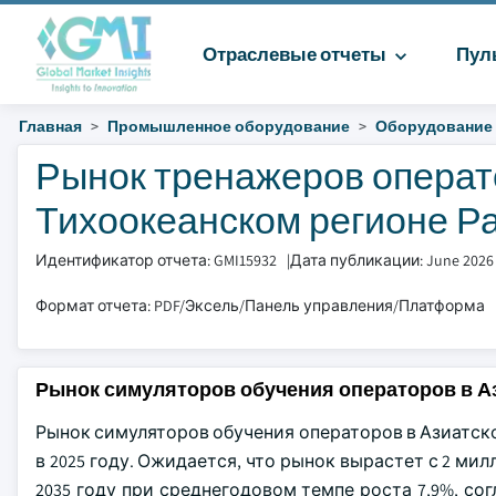
Отраслевые отчеты
Пул
Главная
Промышленное оборудование
Оборудование 
Рынок тренажеров операто
Тихоокеанском регионе Ра
Идентификатор отчета: GMI15932
|
Дата публикации: June 2026
Формат отчета: PDF/Эксель/Панель управления/Платформа
Рынок симуляторов обучения операторов в А
Рынок симуляторов обучения операторов в Азиатск
в 2025 году. Ожидается, что рынок вырастет с 2 ми
2035 году при среднегодовом темпе роста 7,9%, сог