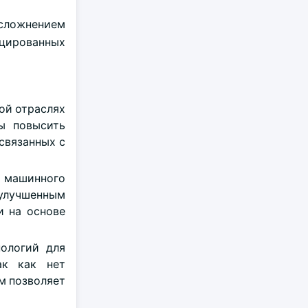
сложнением
ицированных
ой отраслях
ы повысить
связанных с
, машинного
 улучшенным
и на основе
нологий для
ак как нет
м позволяет