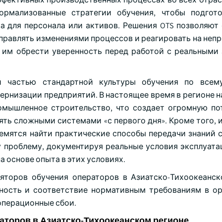
ормализованные стратегии обучения, чтобы подгот
ка для персонала или активов. Решения OTS позволяют
управлять изменениями процессов и реагировать на неп
т им обрести уверенность перед работой с реальными
й частью стандартной культуры обучения по всему
ернизации предприятий. В настоящее время в регионе 
омышленное строительство, что создает огромную по
ть сложными системами «с первого дня». Кроме того, и
ремятся найти практические способы передачи знаний
 проблему, документируя реальные условия эксплуатац
 основе опыта в этих условиях.
торов обучения операторов в Азиатско-Тихоокеанск
сность и соответствие нормативным требованиям в ор
операционные сбои.
аторов в Азиатско-Тихоокеанском регионе