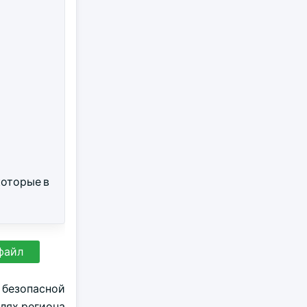
 которые в
файл
 безопасной
лях региона