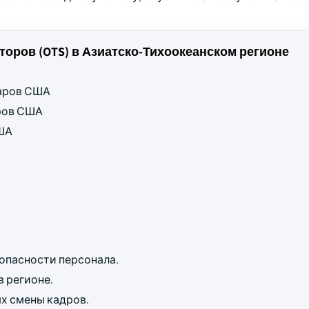
оров (OTS) в Азиатско-Тихоокеанском регионе
ларов США
аров США
США
зопасности персонала.
 регионе.
х смены кадров.