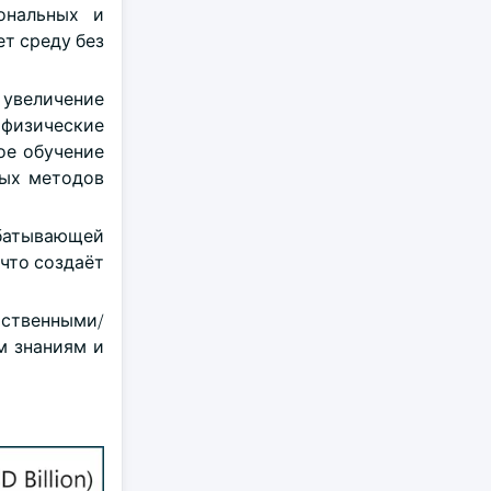
ональных и
т среду без
 увеличение
физические
ое обучение
ных методов
батывающей
что создаёт
рственными/
м знаниям и