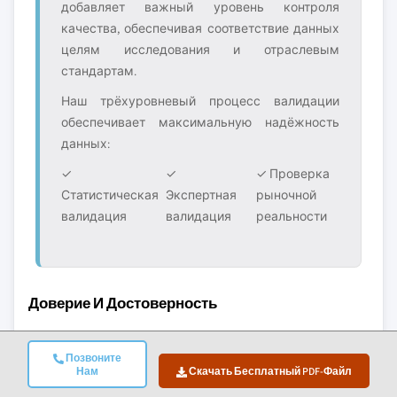
добавляет важный уровень контроля
качества, обеспечивая соответствие данных
целям исследования и отраслевым
стандартам.
Наш трёхуровневый процесс валидации
обеспечивает максимальную надёжность
данных:
✓
✓
✓ Проверка
Статистическая
Экспертная
рыночной
валидация
валидация
реальности
Доверие И Достоверность
10+
A+
Позвоните
Нам
Скачать Бесплатный PDF-Файл
Лет на рынке
Аккредитация BBB