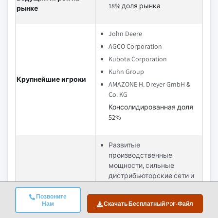
18% доля рынка
рынке
John Deere
AGCO Corporation
Kubota Corporation
Kuhn Group
Крупнейшие игроки
AMAZONE H. Dreyer GmbH &
Co. KG
Консолидированная доля
52%
Развитые
производственные
мощности, сильные
дистрибьюторские сети и
многолетний опыт в
производстве
Позвоните
Нам
Скачать Бесплатный PDF-Файл
сельскохозяйственного
оборудования позволяют