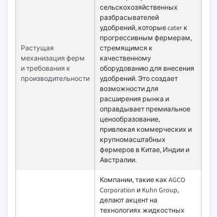
сельскохозяйственных
разбрасывателей
удобрений, которые cater к
прогрессивным фермерам,
Растущая
стремящимся к
механизация ферм
качественному
и требования к
оборудованию для внесения
производительности
удобрений. Это создает
возможности для
расширения рынка и
оправдывает премиальное
ценообразование,
привлекая коммерческих и
крупномасштабных
фермеров в Китае, Индии и
Австралии.
Компании, такие как AGCO
Corporation и Kuhn Group,
делают акцент на
технологиях жидкостных