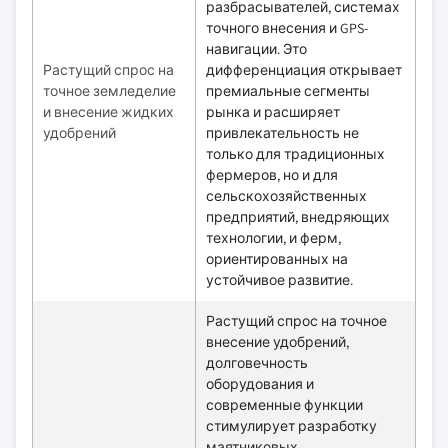
разбрасывателей, системах
точного внесения и GPS-
навигации. Это
Растущий спрос на
дифференциация открывает
точное земледелие
премиальные сегменты
и внесение жидких
рынка и расширяет
удобрений
привлекательность не
только для традиционных
фермеров, но и для
сельскохозяйственных
предприятий, внедряющих
технологии, и ферм,
ориентированных на
устойчивое развитие.
Растущий спрос на точное
внесение удобрений,
долговечность
оборудования и
современные функции
стимулирует разработку
маятниковых