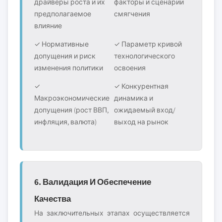
драйверы роста и их
факторы и сценарии
предполагаемое
смягчения
влияние
✓ Нормативные
✓ Параметр кривой
допущения и риск
технологического
изменения политики
освоения
✓
✓ Конкурентная
Макроэкономические
динамика и
допущения (рост ВВП,
ожидаемый вход/
инфляция, валюта)
выход на рынок
6. Валидация И Обеспечение
Качества
На заключительных этапах осуществляется