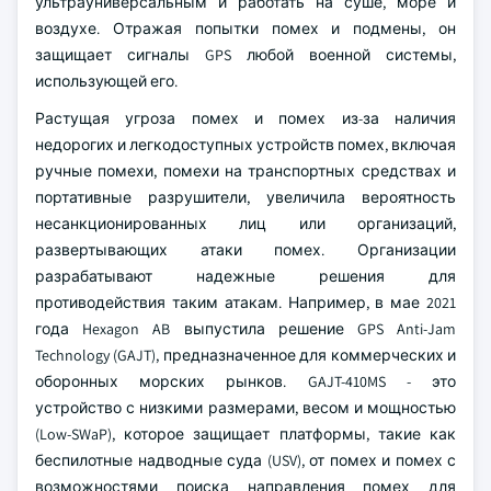
ультрауниверсальным и работать на суше, море и
воздухе. Отражая попытки помех и подмены, он
защищает сигналы GPS любой военной системы,
использующей его.
Растущая угроза помех и помех из-за наличия
недорогих и легкодоступных устройств помех, включая
ручные помехи, помехи на транспортных средствах и
портативные разрушители, увеличила вероятность
несанкционированных лиц или организаций,
развертывающих атаки помех. Организации
разрабатывают надежные решения для
противодействия таким атакам. Например, в мае 2021
года Hexagon AB выпустила решение GPS Anti-Jam
Technology (GAJT), предназначенное для коммерческих и
оборонных морских рынков. GAJT-410MS - это
устройство с низкими размерами, весом и мощностью
(Low-SWaP), которое защищает платформы, такие как
беспилотные надводные суда (USV), от помех и помех с
возможностями поиска направления помех для