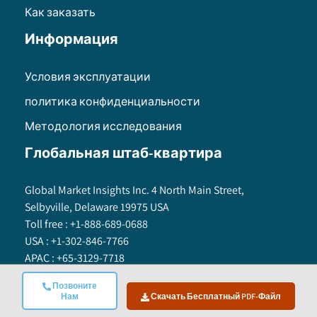
Как заказать
Информация
Условия эксплуатации
политика конфиденциальности
Методология исследования
Глобальная штаб-квартира
Global Market Insights Inc. 4 North Main Street,
Selbyville, Delaware 19975 USA
Toll free :
+1-888-689-0688
USA :
+1-302-846-7766
APAC :
+65-3129-7718
Email:
sales@gminsights.com
Позвоните
Нам
Скачать Бесплатный PDF-Файл