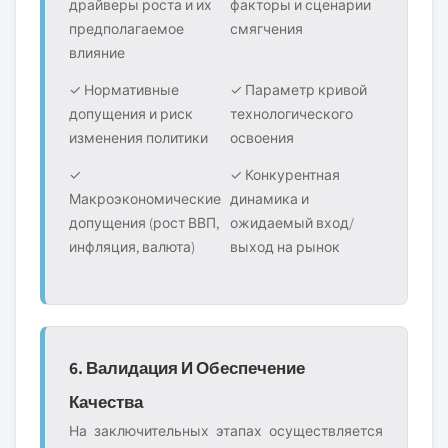
драйверы роста и их
факторы и сценарии
предполагаемое
смягчения
влияние
✓ Нормативные
✓ Параметр кривой
допущения и риск
технологического
изменения политики
освоения
✓
✓ Конкурентная
Макроэкономические
динамика и
допущения (рост ВВП,
ожидаемый вход/
инфляция, валюта)
выход на рынок
6. Валидация И Обеспечение
Качества
На заключительных этапах осуществляется