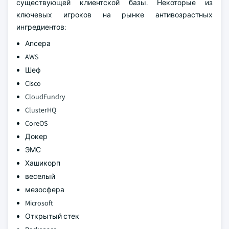
существующей клиентской базы.
Некоторые из
ключевых игроков на рынке антивозрастных
ингредиентов:
Апсера
AWS
Шеф
Cisco
CloudFundry
ClusterHQ
CoreOS
Докер
ЭМС
Хашикорп
веселый
мезосфера
Microsoft
Открытый стек