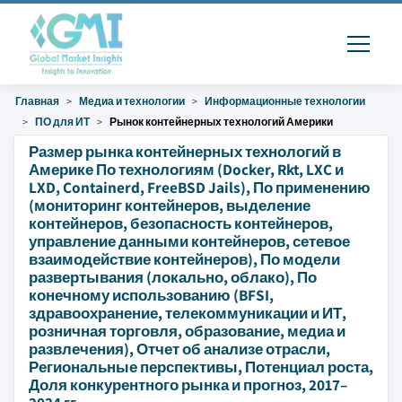
Главная
Медиа и технологии
Информационные технологии
ПО для ИТ
Рынок контейнерных технологий Америки
Размер рынка контейнерных технологий в
Америке По технологиям (Docker, Rkt, LXC и
LXD, Containerd, FreeBSD Jails), По применению
(мониторинг контейнеров, выделение
контейнеров, безопасность контейнеров,
управление данными контейнеров, сетевое
взаимодействие контейнеров), По модели
развертывания (локально, облако), По
конечному использованию (BFSI,
здравоохранение, телекоммуникации и ИТ,
розничная торговля, образование, медиа и
развлечения), Отчет об анализе отрасли,
Региональные перспективы, Потенциал роста,
Доля конкурентного рынка и прогноз, 2017–