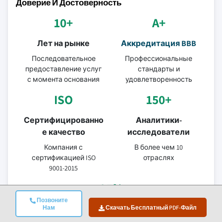
Доверие И Достоверность
10+
A+
Лет на рынке
Аккредитация BBB
Последовательное
Профессиональные
предоставление услуг
стандарты и
с момента основания
удовлетворенность
ISO
150+
Сертифицированно
Аналитики-
е качество
исследователи
Компания с
В более чем 10
сертификацией ISO
отраслях
9001-2015
95%
Позвоните
Нам
Удержание
Скачать Бесплатный PDF-Файл
клиентов