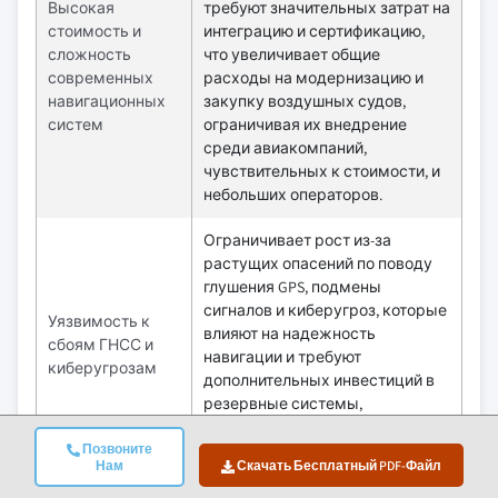
Высокая
требуют значительных затрат на
стоимость и
интеграцию и сертификацию,
сложность
что увеличивает общие
современных
расходы на модернизацию и
навигационных
закупку воздушных судов,
систем
ограничивая их внедрение
среди авиакомпаний,
чувствительных к стоимости, и
небольших операторов.
Ограничивает рост из-за
растущих опасений по поводу
глушения GPS, подмены
сигналов и киберугроз, которые
Уязвимость к
влияют на надежность
сбоям ГНСС и
навигации и требуют
киберугрозам
дополнительных инвестиций в
резервные системы,
увеличивая операционную и
внедренческую сложность.
Позвоните
Нам
Скачать Бесплатный PDF-Файл
Возможности:
Влияние