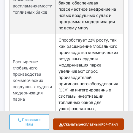
баков, обеспечивая
воспламеняемости
повсеместное внедрение на
топливных баков
новых воздушных судах и
программах модернизации
по всему миру.
Способствует 22% росту, так
как расширение глобального
производства коммерческих
воздушных судов и
Расширение
модернизация парка
глобального
увеличивают спрос
производства
производителей
коммерческих
оригинального оборудования
воздушных судов и
(OEM) на интегрированные
модернизация
системы инертизации
парка
топливных баков для
узкофюзеляжных,
широкофюзеляжных и
Позвоните
региональных самолетов.
Нам
Скачать Бесплатный PDF-Файл