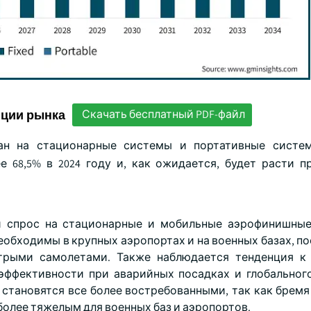
нции рынка
Скачать бесплатный PDF-файл
ан на стационарные системы и портативные систем
 68,5% в 2024 году и, как ожидается, будет расти 
й спрос на стационарные и мобильные аэрофинишные
обходимы в крупных аэропортах и на военных базах, по
трыми самолетами. Также наблюдается тенденция к 
эффективности при аварийных посадках и глобальног
ы становятся все более востребованными, так как брем
олее тяжелым для военных баз и аэропортов.