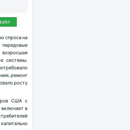
файл
ю спроса на
т передовые
а возросшая
ие системы.
отребовало
ние, ремонт
овало росту
аров США с
о включает в
стребителей
 капитально