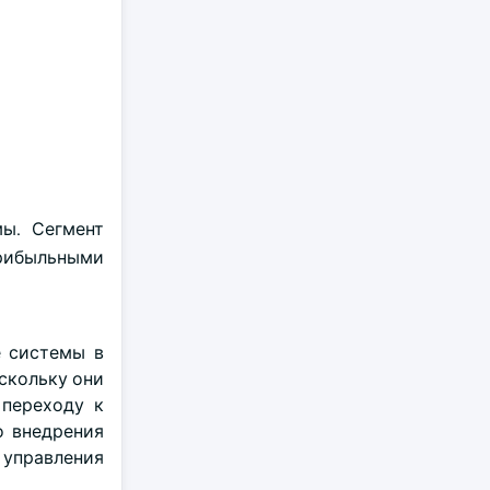
ы. Сегмент
прибыльными
 системы в
скольку они
переходу к
о внедрения
я управления