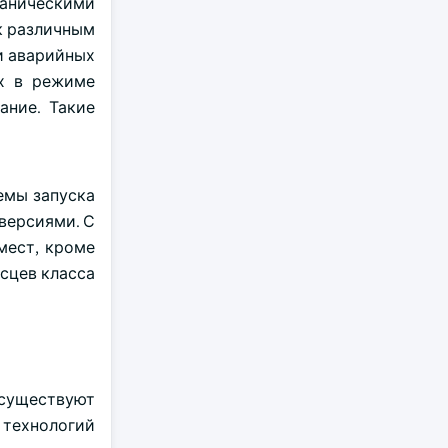
ханическими
к различным
и аварийных
ых в режиме
ание. Такие
емы запуска
 версиями. С
мест, кроме
сцев класса
 существуют
 технологий