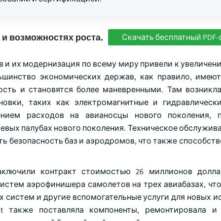
 и возможностях роста.
Скачать бесплатный PDF-
и их модернизация по всему миру привели к увеличени
ьшинство экономических держав, как правило, имею
ость и становятся более маневренными. Там возникл
новки, таких как электромагнитные и гидравлическ
ением расходов на авианосцы нового поколения, п
евых палубах нового поколения. Техническое обслужива
ь безопасность баз и аэродромов, что также способств
заключили контракт стоимостью 26 миллионов долл
 систем аэрофинишера самолетов на трех авиабазах, чт
х систем и другие вспомогательные услуги для новых и
ight также поставляла компоненты, ремонтировала и