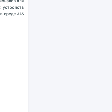
ионалов для
х устройств
в среде AAS