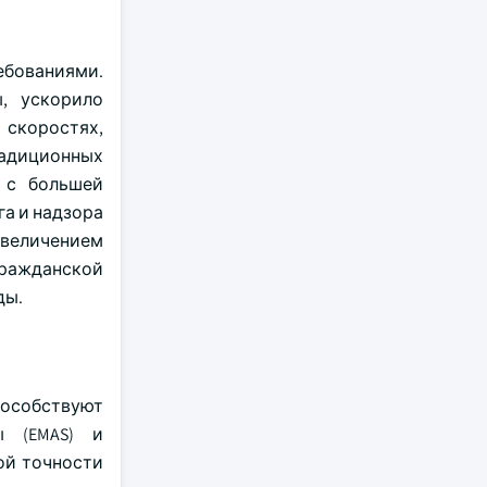
ебованиями.
ы, ускорило
скоростях,
радиционных
 с большей
а и надзора
увеличением
гражданской
ды.
пособствуют
ы (EMAS) и
ой точности