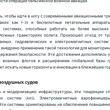
сти операций бельгийской военной авиации.
ь, чтобы идти в ногу с современными авиационными тр
аких как F-35 и беспилотные летательные аппарат
 системах, способных работать на более высоких 
ложных траекториях полета. Произошел отход от т
анных, гидравлических и электромагнитных систем
внедрено применение такой технологии для мониторинг
ддержания безопасности. Эти достижения дополнялись 
й военных флотов и расширением глобальной базы 
ет искать новые горизонты и инновации в ближайшие го
воздушных судов
ть и модернизацию инфраструктуры, эти тенденции с
х систем (AAS). Электромагнитные аэрофинишер
Эти системы ориентированы на обеспечение повышенн