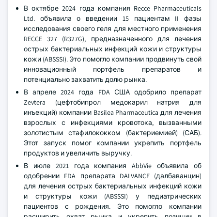
В октябре 2024 года компания Recce Pharmaceuticals
Ltd. объявила о введении 15 пациентам II фазы
исследования своего геля для местного применения
RECCE 327 (R327G), предназначенного для лечения
острых бактериальных инфекций кожи и структуры
кожи (ABSSSI). Это помогло компании продвинуть свой
инновационный портфель препаратов и
потенциально захватить долю рынка.
В апреле 2024 года FDA США одобрило препарат
Zevtera (цефтобипрол медокарил натрия для
инъекций) компании Basilea Pharmaceutica для лечения
взрослых с инфекциями кровотока, вызванными
золотистым стафилококком (бактериемией) (САБ).
Этот запуск помог компании укрепить портфель
продуктов и увеличить выручку.
В июле 2021 года компания AbbVie объявила об
одобрении FDA препарата DALVANCE (далбаванцин)
для лечения острых бактериальных инфекций кожи
и структуры кожи (ABSSSI) у педиатрических
пациентов с рождения. Это помогло компании
расширить охват рынка и укрепить позиции в