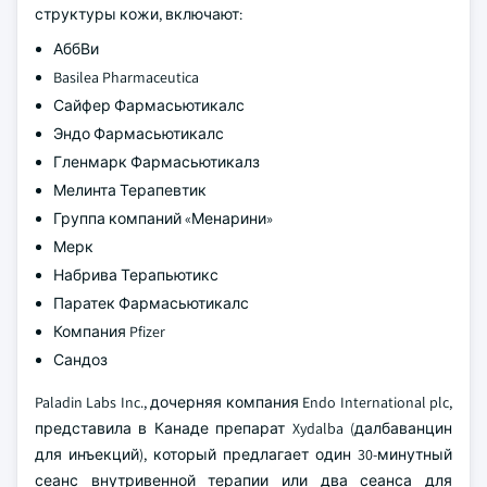
структуры кожи, включают:
АббВи
Basilea Pharmaceutica
Сайфер Фармасьютикалс
Эндо Фармасьютикалс
Гленмарк Фармасьютикалз
Мелинта Терапевтик
Группа компаний «Менарини»
Мерк
Набрива Терапьютикс
Паратек Фармасьютикалс
Компания Pfizer
Сандоз
Paladin Labs Inc., дочерняя компания Endo International plc,
представила в Канаде препарат Xydalba (далбаванцин
для инъекций), который предлагает один 30-минутный
сеанс внутривенной терапии или два сеанса для