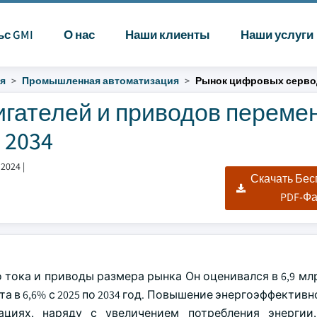
ьс GMI
О нас
Наши клиенты
Наши услуги
я
Промышленная автоматизация
Рынок цифровых сервод
гателей и приводов переме
 2034
 2024
|
Скачать Бе
PDF-Ф
 тока и приводы размера рынка
Он оценивался в 6,9 м
та в 6,6% с 2025 по 2034 год. Повышение энергоэффектив
циях, наряду с увеличением потребления энергии,