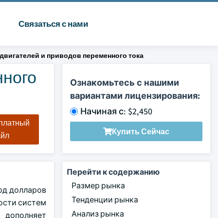
Связаться с нами
вигателей и приводов переменного тока
нного
Ознакомьтесь с нашими
вариантами лицензирования:
Начиная с: $2,450
сплатный
Купить Сейчас
айл
Перейти к содержанию
Размер рынка
лрд долларов
Тенденции рынка
ности систем
Анализ рынка
 дополняет