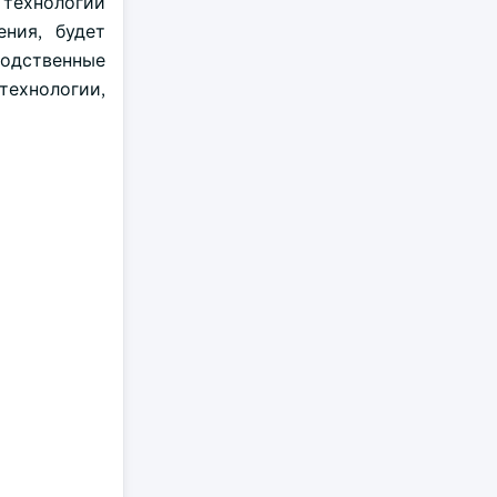
технологии
ния, будет
водственные
ехнологии,