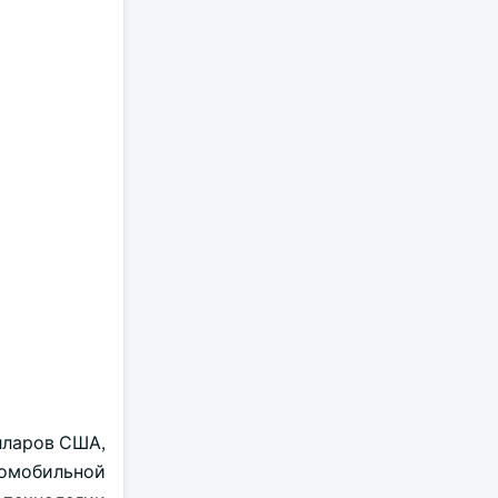
олларов США,
омобильной