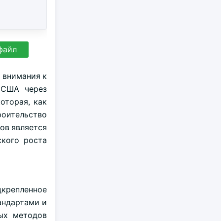
файл
 внимания к
 США через
оторая, как
роительство
тов является
ского роста
дкрепленное
андартами и
ных методов