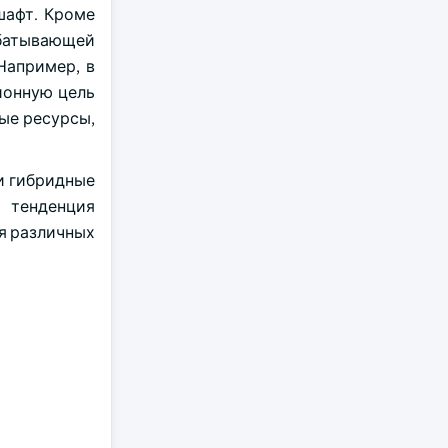
шафт. Кроме
батывающей
Например, в
ионную цель
ые ресурсы,
и гибридные
 тенденция
я различных