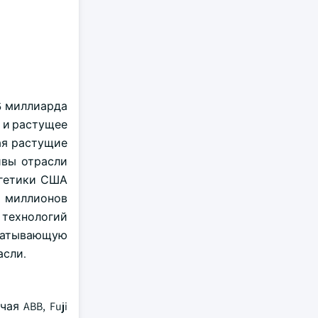
,6 миллиарда
 и растущее
ая растущие
ивы отрасли
ргетики США
8 миллионов
 технологий
батывающую
асли.
я ABB, Fuji