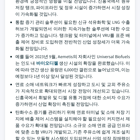
환경에 긍정적인 영향을 미칠 전망입니다. 신흥국에서 원유
저장 탱크, 파이프라인 및 정유 시설이 증가하면서 시장 성장
이 가속화될 것입니다.
통합 증기 관리 솔루션이 필요한 신규 석유화학 및 LNG 수출
허브가 개발되면서 이러한 지속가능한 솔루션에 대한 수요
가 증가하고 있습니다. 탱크팜 및 터미널에서 VRU를 표준 배
출 제어 장비로 도입하면 전반적인 산업 성장세가 더욱 가속
화될 전망입니다.
예를 들어 2023년 9월, Aemetis의 자회사인 Universal Biofuels
는 인도 내
바이오디젤
생산 시설의 확장을 완료했습니다. 이
에 따라 연간 생산 용량은 6,000만 갤런으로 늘어났으며, 이는
예정보다 1년 이상 앞서 달성된 것입니다.
연료 소매 네트워크가 빠르게 성장하고 도시 및 교외 주유소
가 지속적으로 확대되면서 시장 전망이 개선되고 있습니다.
신흥국에서 휘발유 및 디젤 유통 거점에 대한 소비자 수요가
증가하면서 산업 확장이 촉진될 전망입니다.
탄화수소 증기를 관리하기 위해 연료 터미널 및 소매 저장 기
지에 배출 제어 시스템을 설치해야 할 필요성이 커지면서 제
품 수요가 확대될 전망입니다. 소규모 소매 연료 공급 인프라
에 맞춘 소형 VRU가 개발되고, 기존 주유소에 쉽게 개조·설치
할 수 있는 모듈형 시스템이 도입되면서 산업 성장 잠재력이