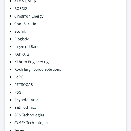
ALMA Group
BORSIG
Cimarron Energy
Cool Sorption
Evonik
Flogistix
Ingersoll Rand
KAPPA GI
Kilburn Engineering
Koch Engineered Solutions
LeROI
PETROGAS
PSG
Reynold India
S&S Technical
SCS Technologies
SYMEX Technologies
Tecam