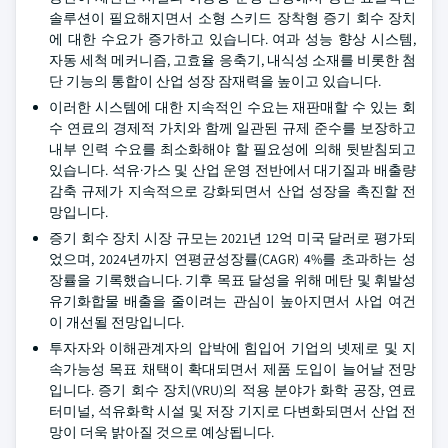
솔루션이 필요해지면서 소형 스키드 장착형 증기 회수 장치
에 대한 수요가 증가하고 있습니다. 여과 성능 향상 시스템,
자동 세척 메커니즘, 고효율 응축기, 내식성 소재를 비롯한 첨
단 기능의 통합이 산업 성장 잠재력을 높이고 있습니다.
이러한 시스템에 대한 지속적인 수요는 재판매할 수 있는 회
수 연료의 경제적 가치와 함께 일관된 규제 준수를 보장하고
내부 인력 수요를 최소화해야 할 필요성에 의해 뒷받침되고
있습니다. 석유·가스 및 산업 운영 전반에서 대기질과 배출량
감축 규제가 지속적으로 강화되면서 산업 성장을 촉진할 전
망입니다.
증기 회수 장치 시장 규모는 2021년 12억 미국 달러로 평가되
었으며, 2024년까지 연평균성장률(CAGR) 4%를 초과하는 성
장률을 기록했습니다. 기후 목표 달성을 위해 메탄 및 휘발성
유기화합물 배출을 줄이려는 관심이 높아지면서 사업 여건
이 개선될 전망입니다.
투자자와 이해관계자의 압박에 힘입어 기업의 넷제로 및 지
속가능성 목표 채택이 확대되면서 제품 도입이 늘어날 전망
입니다. 증기 회수 장치(VRU)의 적용 분야가 화학 공장, 연료
터미널, 석유화학 시설 및 저장 기지로 다변화되면서 산업 전
망이 더욱 밝아질 것으로 예상됩니다.