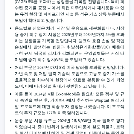
(CAGR) 5%를 초과하는 성장률을 기록할 전망입니다. 특히 회
수된 증기를 공정 내에서 직접 재주입하거나 재사용할 수 있
는 유정 현장 및 파이프라인 시설 등 석유·가스 상류 부문에서
도입이 확대되고 있습니다.
용도별로 산업은 처리, 저장 및 운송으로 세분화됩니다. 저장
용 증기 회수 장치 시장은 2025년부터 2034년까지 5%를 초과
하는 성장률을 기록할 전망입니다. 탱크의 호흡 손실 및 작업
손실에서 발생하는 벤젠과 휘발성유기화합물(VOC) 배출에
대한 규제 당국의 감시가 강화되면서 운영업체들은 저장 터
미널에 증기 회수 장치(VRU)를 도입하고 있습니다.
처리 부문은 2034년까지 8억 미국 달러를 초과할 전망입니다.
가변 속도 및 저압 압축 기술의 도입으로 고농도 증기 가스를
효율적으로 회수하여 현장에서 연료로 활용할 수 있게 되었
으며, 이에 따라 산업 확대가 뒷받침되고 있습니다.
예를 들어 2024년 4월 ExxonMobil은 필요한 모든 정부 및 규
제 승인을 받은 후, 가이아나에서 추진하는 Whiptail 해상 개
발 프로젝트에 대한 최종 투자 결정을 내렸습니다. 이 프로젝
트의 투자 규모는 127억 미국 달러입니다.
운송 부문 시장 규모는 2024년 2억8,930만 미국 달러로 평가
되었습니다. 증기 변위가 발생하기 때문에 철도 화물차, 트럭
및 해상 터미널에서 하역 및 적재 작업이 이루어지는 동안 운