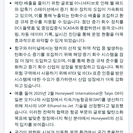
메탄 배출을 줄이기 위한 글로벌 이니셔티브로 인해 웰 패드
와 압축기 스테이션에서 증기 회수 장치의 도입이 가속화되
고 있으며, 이를 통해 누출되는 탄화수소 배출을 포집하고 환
경 규제 준수를 지원할 수 있습니다. 첨단 증기 회수 장치를
DCS 플랫폼 및 중앙집중식 SCADA와 통합하면서 원격 모니터
링, 자동 데이터 기록, 실시간 진단을 통해 운영 현황을 더욱
효과적으로 파악할 수 있게 되었습니다.
항구와 터미널에서는 탱커의 선적 및 하역 작업 중 발생하는
탄화수소 증기를 포집하기 위해 해양 증기 회수 시스템을 점
점 더 많이 도입하고 있으며, 이를 통해 환경 규제 준수를 강
화하고 증기 회수 산업의 성장을 뒷받침하고 있습니다. 특히
위험 구역에서 사용하기 위해 ATEX 및 IECEx 표준 인증을 받은
시스템에 대한 수요가 증가하면서 산업 성장세가 더욱 강화
되고 있습니다.
예를 들어 2025년 2월 Honeywell International은 Taiyo Oil이
일본 오키나와 사업장에서 지속가능항공유(SAF)를 생산하기
위해 자사의 UOP Ethanol-to-Jet 기술을 선정했다고 발표했
습니다. 이러한 전략적 협력은 항공 부문의 글로벌 탈탄소화
목표에 발맞춘 청정에너지 혁신 분야에서 Honeywell의 선도
적 입지를 보여줍니다.
공간이 제한된 시설과 이동형 운영 환경에서 공간 효율적인