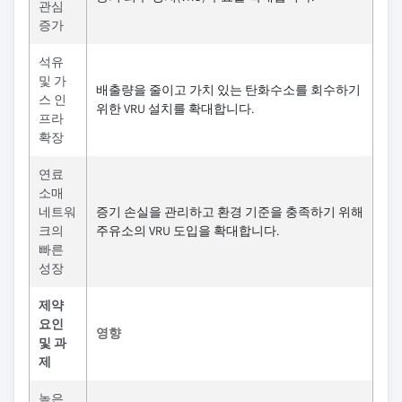
관심
증가
석유
및 가
배출량을 줄이고 가치 있는 탄화수소를 회수하기
스 인
위한 VRU 설치를 확대합니다.
프라
확장
연료
소매
네트워
증기 손실을 관리하고 환경 기준을 충족하기 위해
크의
주유소의 VRU 도입을 확대합니다.
빠른
성장
제약
요인
영향
및 과
제
높은