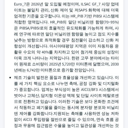
Euro_7은 2026년 말 도입될 예정이며, ILSAC GF_7 사양 업데
이트는 불일치 관리, 산화 제어 및 저SAPS 화학에 대해 더욱
엄격한 기준을 요구합니다. 이는 HR_PIB 기반 PIBSI 시스템에
적합한 영역입니다. HR_PIB의 말단 비닐리덴 함량(70~95%)
은 PIBSA/PIBSI로의 효율적인 유도체화를 가능하게 하며, 사
례 연구에 따르면 말단 비닐리덴 함량을 높이고 점도 지수를
낮추는 방향으로 최적화할 경우 침전물이 감소하고 산화 저
항성이 개선됩니다. 아시아태평양 지역은 이미 자동차용 윤
활유 수요의 약 40%를 차지하고 있어 첨가제 중심의 성장이
더욱 크게 나타나는 지역입니다. 한편 고무 분야에서는 타이
어 원재료 소비량이 2025년 5,720만 미터톤에 달했으며, 2030
년에는 6,742만 미터톤으로 증가할 전망입니다.
제조 기술의 발전은 품질과 효율성을 개선하고 있습니다. 이
를 세 가지 핵심 요소로 나누면 촉매, 공정 강화 및 디지털화
가 중요합니다. 업계는 부식성이 높은 AlCl3/BF3 시스템에서
벗어나 고체산, 담지형 이온성 액체 및 단일 사이트 메탈로센
으로 전환하고 있습니다. 이러한 기술은 보다 온화한 조건에
서 작동하고 폐기물을 줄이는 동시에 분자량 분포와 비닐리
덴 제어를 강화합니다.지원되는 촉매를 사용하면 성능 저하
없이 AlCl3 투입량을 절반으로 줄일 수 있으며, 연속 흐름 공
정과 무용매 접근법은 수율을 높이고 일관성을 개선하는 것