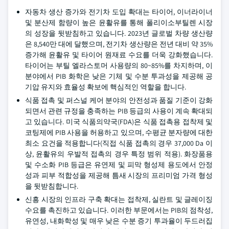
자동차 생산 증가와 전기차 도입 확대는 타이어, 이너라이너
및 분산제 함량이 높은 윤활유를 통해 폴리이소부틸렌 시장
의 성장을 뒷받침하고 있습니다. 2023년 글로벌 차량 생산량
은 8,540만 대에 달했으며, 전기차 생산량은 전년 대비 약 35%
증가해 윤활유 및 타이어 원재료 수요를 더욱 강화했습니다.
타이어는 부틸 엘라스토머 사용량의 80~85%를 차지하며, 이
분야에서 PIB 화학은 낮은 기체 및 수분 투과성을 제공해 공
기압 유지와 효율성 확보에 핵심적인 역할을 합니다.
식품 접촉 및 퍼스널 케어 분야의 안전성과 품질 기준이 강화
되면서 관련 규정을 충족하는 PIB 등급의 사용이 계속 확대되
고 있습니다. 미국 식품의약국(FDA)은 식품 접촉용 접착제 및
코팅제에 PIB 사용을 허용하고 있으며, 수평균 분자량에 대한
최소 요건을 적용합니다(직접 식품 접촉의 경우 37,000 Da 이
상, 윤활유의 우발적 접촉의 경우 특정 범위 적용). 화장품용
및 수소화 PIB 등급은 유연제 및 피막 형성제 용도에서 안정
성과 피부 적합성을 제공해 틈새 시장의 프리미엄 가격 형성
을 뒷받침합니다.
신흥 시장의 인프라 구축 확대는 접착제, 실란트 및 글레이징
수요를 촉진하고 있습니다. 이러한 부문에서는 PIB의 점착성,
유연성, 내화학성 및 매우 낮은 수분 증기 투과율이 두드러집