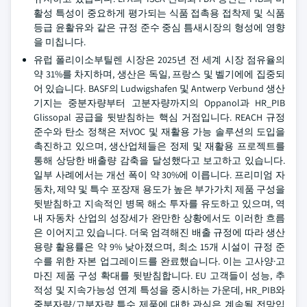
활성 특성이 중요하게 평가되는 식품 접촉용 접착제 및 식품
등급 윤활유와 같은 규정 준수 중심 틈새시장의 형성에 영향
을 미칩니다.
유럽 폴리이소부틸렌 시장은 2025년 전 세계 시장 점유율의
약 31%를 차지하며, 생산은 독일, 프랑스 및 벨기에에 집중되
어 있습니다. BASF의 Ludwigshafen 및 Antwerp Verbund 생산
기지는 중분자량부터 고분자량까지의 Oppanol과 HR_PIB
Glissopal 공급을 뒷받침하는 핵심 거점입니다. REACH 규정
준수와 탄소 정책은 저VOC 및 재활용 가능 솔루션의 도입을
촉진하고 있으며, 생산업체들은 정제 및 재활용 프로젝트를
통해 상당한 배출량 감축을 달성했다고 보고하고 있습니다.
일부 사례에서는 개선 폭이 약 30%에 이릅니다. 프리미엄 자
동차, 제약 및 특수 포장재 용도가 높은 부가가치 제품 구성을
뒷받침하고 지속적인 병목 해소 투자를 유도하고 있으며, 역
내 자동차 산업의 성장세가 완만한 상황에서도 이러한 흐름
은 이어지고 있습니다. 더욱 엄격해진 배출 규정에 따라 생산
용량 활용률은 약 9% 낮아졌으며, 최소 15개 시설이 규정 준
수를 위한 자본 업그레이드를 완료했습니다. 이는 고사양·고
마진 제품 구성 확대를 뒷받침합니다. EU 고객들이 성능, 추
적성 및 지속가능성 연계 특성을 중시하는 가운데, HR_PIB와
중분자량/고분자량 특수 제품에 대한 관심은 계속될 전망입