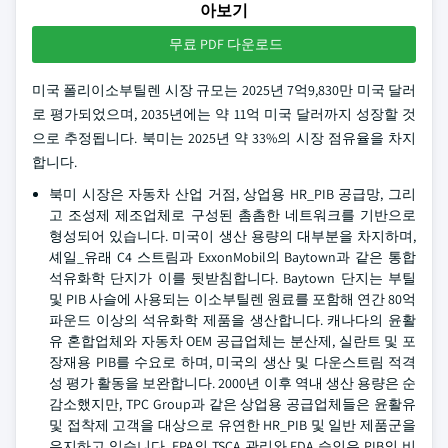
아보기
무료 PDF 다운로드
미국 폴리이소부틸렌 시장 규모는 2025년 7억9,830만 미국 달러
로 평가되었으며, 2035년에는 약 11억 미국 달러까지 성장할 것
으로 추정됩니다. 북미는 2025년 약 33%의 시장 점유율을 차지
합니다.
북미 시장은 자동차 산업 거점, 상업용 HR_PIB 공급망, 그리
고 조성제 제조업체로 구성된 촘촘한 네트워크를 기반으로
형성되어 있습니다. 미국이 생산 용량의 대부분을 차지하며,
셰일_유래 C4 스트림과 ExxonMobil의 Baytown과 같은 통합
석유화학 단지가 이를 뒷받침합니다. Baytown 단지는 부틸
및 PIB 사슬에 사용되는 이소부틸렌 원료를 포함해 연간 80억
파운드 이상의 석유화학 제품을 생산합니다. 캐나다의 윤활
유 혼합업체와 자동차 OEM 공급업체는 분산제, 실란트 및 포
장재용 PIB를 수요로 하며, 미국의 생산 및 다운스트림 적격
성 평가 활동을 보완합니다. 2000년 이후 역내 생산 용량은 순
감소했지만, TPC Group과 같은 상업용 공급업체들은 윤활유
및 접착제 고객을 대상으로 유연한 HR_PIB 및 일반 제품군을
유지하고 있습니다. EPA의 TSCA 관리와 FDA 승인은 PIB의 비