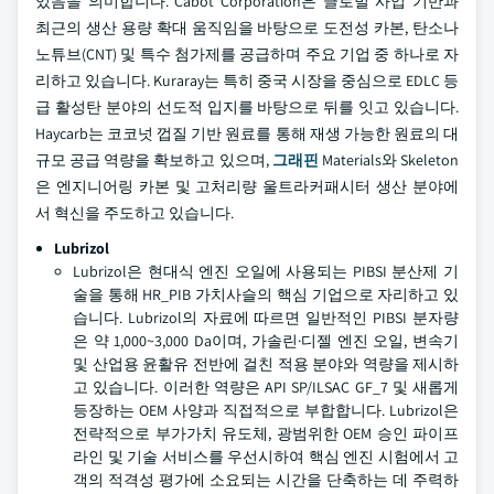
있음을 의미합니다. Cabot Corporation은 글로벌 사업 기반과
최근의 생산 용량 확대 움직임을 바탕으로 도전성 카본, 탄소나
노튜브(CNT) 및 특수 첨가제를 공급하며 주요 기업 중 하나로 자
리하고 있습니다. Kuraray는 특히 중국 시장을 중심으로 EDLC 등
급 활성탄 분야의 선도적 입지를 바탕으로 뒤를 잇고 있습니다.
Haycarb는 코코넛 껍질 기반 원료를 통해 재생 가능한 원료의 대
규모 공급 역량을 확보하고 있으며,
그래핀
Materials와 Skeleton
은 엔지니어링 카본 및 고처리량 울트라커패시터 생산 분야에
서 혁신을 주도하고 있습니다.
Lubrizol
Lubrizol은 현대식 엔진 오일에 사용되는 PIBSI 분산제 기
술을 통해 HR_PIB 가치사슬의 핵심 기업으로 자리하고 있
습니다. Lubrizol의 자료에 따르면 일반적인 PIBSI 분자량
은 약 1,000~3,000 Da이며, 가솔린·디젤 엔진 오일, 변속기
및 산업용 윤활유 전반에 걸친 적용 분야와 역량을 제시하
고 있습니다. 이러한 역량은 API SP/ILSAC GF_7 및 새롭게
등장하는 OEM 사양과 직접적으로 부합합니다. Lubrizol은
전략적으로 부가가치 유도체, 광범위한 OEM 승인 파이프
라인 및 기술 서비스를 우선시하여 핵심 엔진 시험에서 고
객의 적격성 평가에 소요되는 시간을 단축하는 데 주력하