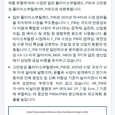
제품 유형에 따라 시장은 일반 폴리이소부틸렌(C_PIB)과 고반응
성 폴리이소부틸렌(HR_PIB)으로 세분화됩니다.
일반 폴리이소부틸렌(C_PIB)은 2025년 약 44%의 시장 점유율
을 차지하며 시장을 주도했습니다. C_PIB는 극도의 반응성보
다 비용과 확립된 사양이 우선시되는 접착제, 실란트, 산업용
오일, 껌 베이스 및 코팅 등 광범위한 용도로 사용됩니다. 폴
리이소부틸렌 시장에서 C_PIB 수요는 PIB의 점착성, 유연성
및 수분 차단 특성을 선호하는 건설 및 포장 산업의 동향과 연
동됩니다. C_PIB 가격은 일반적으로 분자량과 순도에 따라 kg
당 0.8~1.5 미국 달러이며, BASF, INEOS 및 TPC와 같은 생산업
체가 상당한 공급 비중을 유지하고 있습니다.
고반응성 폴리이소부틸렌(HR_PIB)은 2025년 시장 규모가 16
억 미국 달러에 달했으며, 윤활유 사양이 엄격해지고 전기자
동차로 인해 청정도 및 산화 저항성 기준이 높아지면서 더 빠
르게 성장하는 부문으로 자리 잡고 있습니다. HR_PIB의
70~95% 비닐리덴 함량은 API SP/ILSAC GF_7 및 Euro_7 기준
에 부합하는 데 중요한 PIBSA/PIBSI 분산제로의 유도체화 효
율을 높입니다.