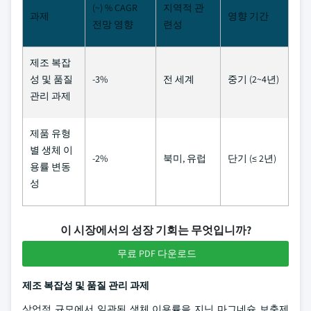
(~) % CAGR
지역적 관
과제
영향 기간
전망 영향
련성
제조 복잡
성 및 품질
-3%
전 세계
중기 (2~4년)
관리 과제
제품 유형
별 생체 이
-2%
북미, 유럽
단기 (≤ 2년)
용률 변동
성
이 시장에서의 성장 기회는 무엇입니까?
무료 PDF 다운로드
제조 복잡성 및 품질 관리 과제
상업적 규모에서 일관된 생체 이용률을 지닌 마그네슘 보충제