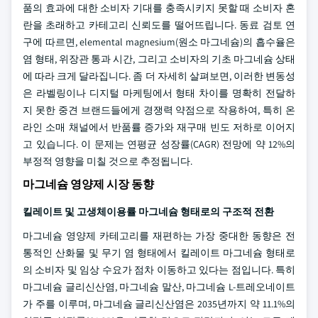
품의 효과에 대한 소비자 기대를 충족시키지 못할 때 소비자 혼
란을 초래하고 카테고리 신뢰도를 떨어뜨립니다. 동료 검토 연
구에 따르면, elemental magnesium(원소 마그네슘)의 흡수율은
염 형태, 위장관 통과 시간, 그리고 소비자의 기초 마그네슘 상태
에 따라 크게 달라집니다. 좀 더 자세히 살펴보면, 이러한 변동성
은 라벨링이나 디지털 마케팅에서 형태 차이를 명확히 전달하
지 못한 중견 브랜드들에게 경쟁력 약점으로 작용하여, 특히 온
라인 소매 채널에서 반품률 증가와 재구매 빈도 저하로 이어지
고 있습니다. 이 문제는 연평균 성장률(CAGR) 전망에 약 12%의
부정적 영향을 미칠 것으로 추정됩니다.
마그네슘 영양제 시장 동향
킬레이트 및 고생체이용률 마그네슘 형태로의 구조적 전환
마그네슘 영양제 카테고리를 재편하는 가장 중대한 동향은 전
통적인 산화물 및 무기 염 형태에서 킬레이트 마그네슘 형태로
의 소비자 및 임상 수요가 점차 이동하고 있다는 점입니다. 특히
마그네슘 글리신산염, 마그네슘 말산, 마그네슘 L-트레오네이트
가 주를 이루며, 마그네슘 글리신산염은 2035년까지 약 11.1%의