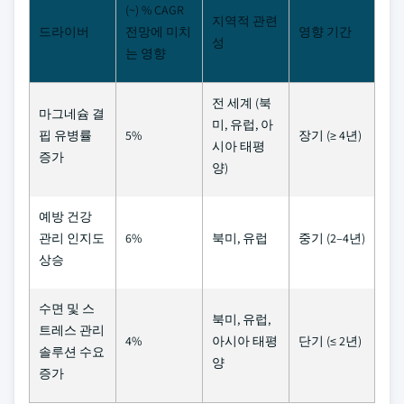
(~) % CAGR
지역적 관련
드라이버
전망에 미치
영향 기간
성
는 영향
전 세계 (북
마그네슘 결
미, 유럽, 아
핍 유병률
5%
장기 (≥ 4년)
시아 태평
증가
양)
예방 건강
관리 인지도
6%
북미, 유럽
중기 (2–4년)
상승
수면 및 스
북미, 유럽,
트레스 관리
4%
아시아 태평
단기 (≤ 2년)
솔루션 수요
양
증가