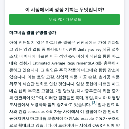
이 시장에서의 성장 기회는 무엇입니까?
무료 PDF 다운로드
마그네슘 결핍 유병률 증가
아직 진단되지 않은 마그네슘 결핍은 선진국에서 가장 간과되
고 있는 영양 결핍 중 하나입니다. 연방 dietary survey(식품 섭취
조사) 데이터에 따르면 미국 성인 45% 이상이 식단을 통한 마그
네슘 섭취가 Estimated Average Requirement(EAR)를 충족하지
못하고 있습니다. 그 원인은 주곡 작물의 마그네슘 함량 감소에
있습니다. 이는 토양 고갈, 산업적 식품 가공 손실, 초가공 식품
위주의 식습관 변화로 인한 것입니다. 임상 문헌에 따르면 마그
네슘 섭취 부족은 고혈압, 2형 당뇨병, 대사증후군의 위험 증가
와 연관되어 있으며, 이러한 질환들은 북미, 유럽, 아시아 태평양
[3]
도시권에서 노령화와 함께 증가하고 있습니다.
일차 진료 의
사와 건강-conscious 소비자들 사이에서 이 결핍에 대한 인식이
높아지면서 마그네슘 보충제에 대한Addressable 수요가 구조적
으로 확대되고 있습니다. 이 드라이버는 시장의 CAGR 전망에 약