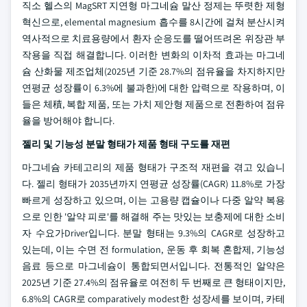
직소 헬스의 MagSRT 지연형 마그네슘 말산 정제는 뚜렷한 제형
혁신으로, elemental magnesium 흡수를 8시간에 걸쳐 분산시켜
역사적으로 치료용량에서 환자 순응도를 떨어뜨려온 위장관 부
작용을 직접 해결합니다. 이러한 변화의 이차적 효과는 마그네
슘 산화물 제조업체(2025년 기준 28.7%의 점유율을 차지하지만
연평균 성장률이 6.3%에 불과한)에 대한 압력으로 작용하며, 이
들은 체積, 복합 제품, 또는 가치 제안형 제품으로 전환하여 점유
율을 방어해야 합니다.
젤리 및 기능성 분말 형태가 제품 형태 구도를 재편
마그네슘 카테고리의 제품 형태가 구조적 재편을 겪고 있습니
다. 젤리 형태가 2035년까지 연평균 성장률(CAGR) 11.8%로 가장
빠르게 성장하고 있으며, 이는 고용량 캡슐이나 다중 알약 복용
으로 인한 '알약 피로'를 해결해 주는 맛있는 보충제에 대한 소비
자 수요가Driver입니다. 분말 형태는 9.3%의 CAGR로 성장하고
있는데, 이는 수면 전 formulation, 운동 후 회복 혼합제, 기능성
음료 등으로 마그네슘이 통합되면서입니다. 전통적인 알약은
2025년 기준 27.4%의 점유율로 여전히 두 번째로 큰 형태이지만,
6.8%의 CAGR로 comparatively modest한 성장세를 보이며, 카테