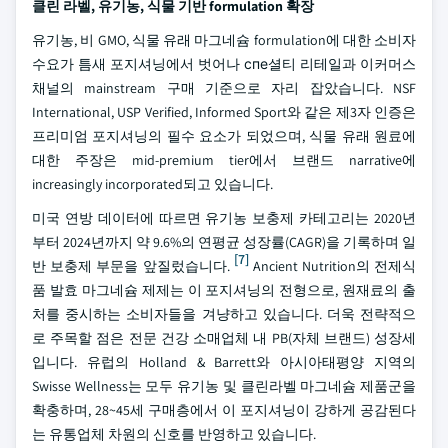
클린 라벨, 유기농, 식물 기반 formulation 확장
유기농, 비 GMO, 식물 유래 마그네슘 formulation에 대한 소비자
수요가 틈새 포지셔닝에서 벗어나 спе셜티 리테일과 이커머스
채널의 mainstream 구매 기준으로 자리 잡았습니다. NSF
International, USP Verified, Informed Sport와 같은 제3자 인증은
프리미엄 포지셔닝의 필수 요소가 되었으며, 식물 유래 원료에
대한 주장은 mid-premium tier에서 브랜드 narrative에
increasingly incorporated되고 있습니다.
미국 연방 데이터에 따르면 유기농 보충제 카테고리는 2020년
부터 2024년까지 약 9.6%의 연평균 성장률(CAGR)을 기록하며 일
[7]
반 보충제 부문을 앞질렀습니다.
Ancient Nutrition의 전제식
품 발효 마그네슘 제제는 이 포지셔닝의 전형으로, 원재료의 출
처를 중시하는 소비자들을 겨냥하고 있습니다. 더욱 전략적으
로 주목할 점은 전문 건강 소매업체 내 PB(자체 브랜드) 성장세
입니다. 유럽의 Holland & Barrett와 아시아태평양 지역의
Swisse Wellness는 모두 유기농 및 클린라벨 마그네슘 제품군을
확충하며, 28~45세 구매층에서 이 포지셔닝이 강하게 공감된다
는 유통업체 차원의 신호를 반영하고 있습니다.