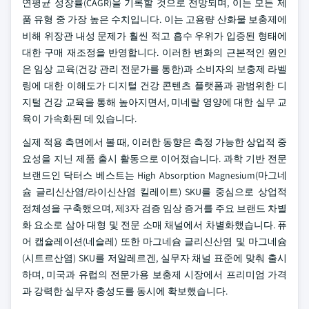
연평균 성장률(CAGR)을 기록할 것으로 전망되며, 이는 모든 제
품 유형 중 가장 높은 수치입니다. 이는 고용량 산화물 보충제에
비해 위장관 내성 문제가 훨씬 적고 흡수 우위가 입증된 형태에
대한 구매 재조정을 반영합니다. 이러한 변화의 근본적인 원인
은 임상 교육(건강 관리 전문가를 통한)과 소비자의 보충제 라벨
링에 대한 이해도가 디지털 건강 콘텐츠 플랫폼과 광범위한 디
지털 건강 교육을 통해 높아지면서, 미네랄 영양에 대한 실무 교
육이 가속화된 데 있습니다.
실제 적용 측면에서 볼 때, 이러한 동향은 측정 가능한 상업적 중
요성을 지닌 제품 출시 활동으로 이어졌습니다. 과학 기반 전문
브랜드인 닥터스 베스트는 High Absorption Magnesium(마그네
슘 글리신산염/라이신산염 킬레이트) SKU를 중심으로 상업적
정체성을 구축했으며, 제3자 검증 임상 증거를 주요 브랜드 차별
화 요소로 삼아 대형 및 전문 소매 채널에서 차별화했습니다. 퓨
어 캡슐레이션(네슬레) 또한 마그네슘 글리신산염 및 마그네슘
(시트르산염) SKU를 저알레르겐, 실무자 채널 표준에 맞춰 출시
하며, 미국과 유럽의 전문가용 보충제 시장에서 프리미엄 가격
과 강력한 실무자 충성도를 동시에 확보했습니다.