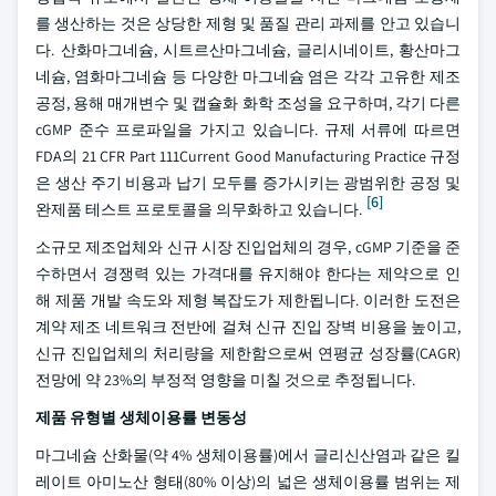
를 생산하는 것은 상당한 제형 및 품질 관리 과제를 안고 있습니
다. 산화마그네슘, 시트르산마그네슘, 글리시네이트, 황산마그
네슘, 염화마그네슘 등 다양한 마그네슘 염은 각각 고유한 제조
공정, 용해 매개변수 및 캡슐화 화학 조성을 요구하며, 각기 다른
cGMP 준수 프로파일을 가지고 있습니다. 규제 서류에 따르면
FDA의 21 CFR Part 111Current Good Manufacturing Practice 규정
은 생산 주기 비용과 납기 모두를 증가시키는 광범위한 공정 및
[6]
완제품 테스트 프로토콜을 의무화하고 있습니다.
소규모 제조업체와 신규 시장 진입업체의 경우, cGMP 기준을 준
수하면서 경쟁력 있는 가격대를 유지해야 한다는 제약으로 인
해 제품 개발 속도와 제형 복잡도가 제한됩니다. 이러한 도전은
계약 제조 네트워크 전반에 걸쳐 신규 진입 장벽 비용을 높이고,
신규 진입업체의 처리량을 제한함으로써 연평균 성장률(CAGR)
전망에 약 23%의 부정적 영향을 미칠 것으로 추정됩니다.
제품 유형별 생체이용률 변동성
마그네슘 산화물(약 4% 생체이용률)에서 글리신산염과 같은 킬
레이트 아미노산 형태(80% 이상)의 넓은 생체이용률 범위는 제