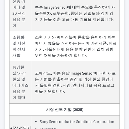
신흥 라
이다 및
특수 Image Sensor에 대한 수요를 촉진하여 자
3D 센싱
율주행차, 로봇공학, 향상된 정밀도와 깊이 감
응용 분
지 기능을 갖춘 고급 매핑 기술을 지원합니다.
야
소형화
소형 기기와 웨어러블에 통합을 용이하게 하여
및 저전
에너지 효율을 개선하는 동시에 가전제품, 의료
력 센서
기기, 사물인터넷 응용 분야 전반에 걸쳐 광범
개발
위한 채택을 가능하게 합니다.
증강현
실/가상
고해상도, 빠른 응답 Image Sensor에 대한 새로
현실 및
운 기회를 창출하며 증강 및 가상 현실 환경에
메타버스
서 몰입형 경험, 게임, 인터랙티브 응용 프로그
응용 분
램을 지원합니다.
야 확대
시장 선도 기업 (2025)
Sony Semiconductor Solutions Corporation
시장 선도기