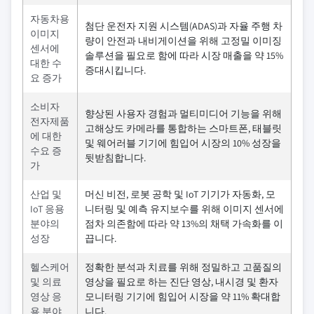
자동차용
첨단 운전자 지원 시스템(ADAS)과 자율 주행 차
이미지
량이 안전과 내비게이션을 위해 고정밀 이미징
센서에
솔루션을 필요로 함에 따라 시장 매출을 약 15%
대한 수
증대시킵니다.
요 증가
소비자
향상된 사용자 경험과 멀티미디어 기능을 위해
전자제품
고해상도 카메라를 통합하는 스마트폰, 태블릿
에 대한
및 웨어러블 기기에 힘입어 시장의 10% 성장을
수요 증
뒷받침합니다.
가
산업 및
머신 비전, 로봇 공학 및 IoT 기기가 자동화, 모
IoT 응용
니터링 및 예측 유지보수를 위해 이미지 센서에
분야의
점차 의존함에 따라 약 13%의 채택 가속화를 이
성장
끕니다.
헬스케어
정확한 분석과 치료를 위해 정밀하고 고품질의
및 의료
영상을 필요로 하는 진단 영상, 내시경 및 환자
영상 응
모니터링 기기에 힘입어 시장을 약 11% 확대합
용 분야
니다.