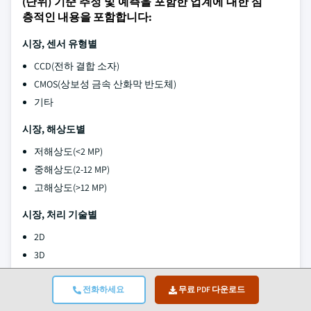
(단위) 기준 추정 및 예측을 포함한 업계에 대한 심
층적인 내용을 포함합니다:
시장, 센서 유형별
CCD(전하 결합 소자)
CMOS(상보성 금속 산화막 반도체)
기타
시장, 해상도별
저해상도(<2 MP)
중해상도(2-12 MP)
고해상도(>12 MP)
시장, 처리 기술별
2D
3D
시장, 스펙트럼별
전화하세요
무료 PDF 다운로드
가시 스펙트럼 센서