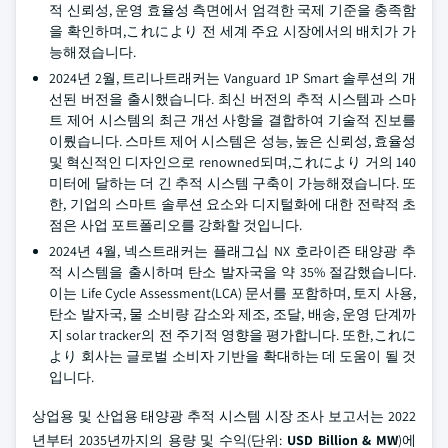
적 신뢰성, 운영 효율성 측면에서 엄격한 국제 기준을 충족함
을 확인하며,これにより 전 세계 주요 시장에서의 배치가 가
능해졌습니다.
2024년 2월, 트리나트래커는 Vanguard 1P Smart 솔루션의 개
선된 버전을 출시했습니다. 최신 버전의 추적 시스템과 스마
트 제어 시스템의 최근 개선 사항을 결합하여 기술적 진보를
이뤘습니다. 스마트 제어 시스템은 성능, 높은 신뢰성, 효율성
및 혁신적인 디자인으로 renowned되며,これにより 거의 140
미터에 달하는 더 긴 추적 시스템 구축이 가능해졌습니다. 또
한, 기업의 스마트 솔루션 요소와 디지털화에 대한 전략적 초
점은 사업 포트폴리오를 강화할 것입니다.
2024년 4월, 넥스트래커는 플래그십 NX 호라이즌 태양광 추
적 시스템을 출시하며 탄소 발자국을 약 35% 절감했습니다.
이는 Life Cycle Assessment(LCA) 문서를 포함하며, 토지 사용,
탄소 발자국, 물 소비량 감소와 제조, 조달, 배송, 운영 단계까
지 solar tracker의 전 주기적 영향을 평가합니다. 또한,これに
より 회사는 글로벌 소비자 기반을 확대하는 데 도움이 될 것
입니다.
상업용 및 산업용 태양광 추적 시스템 시장 조사 보고서는 2022
년부터 2035년까지의 용량 및 수익(단위:
USD Billion & MW
)에