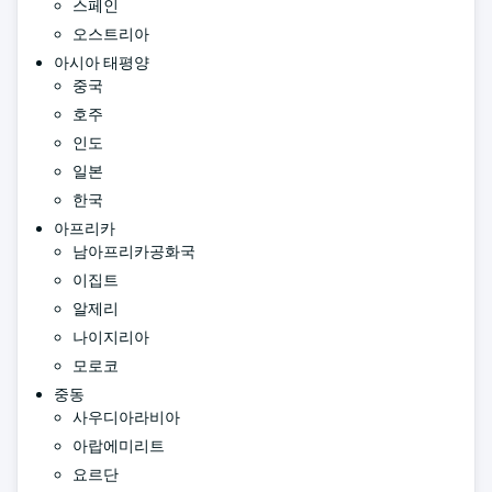
스페인
오스트리아
아시아 태평양
중국
호주
인도
일본
한국
아프리카
남아프리카공화국
이집트
알제리
나이지리아
모로코
중동
사우디아라비아
아랍에미리트
요르단