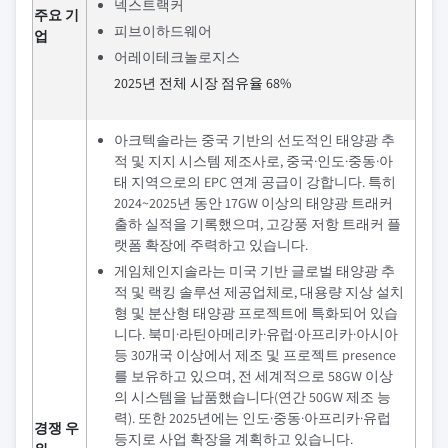
넥스트랙커
주요 기
피브이하드웨어
업
어레이테크놀로지스
2025년 전체 시장 점유율 68%
아크텍솔라는 중국 기반의 선도적인 태양광 추
적 및 지지 시스템 제조사로, 중국·인도·중동·아
태 지역으로의 EPC 연계 공급이 강합니다. 특히
2024~2025년 동안 17GW 이상의 태양광 트래커
출하 실적을 기록했으며, 고강풍 저항 트래커 플
랫폼 확장에 주력하고 있습니다.
게임체인지솔라는 미국 기반 글로벌 태양광 추
적 및 랙킹 솔루션 제공업체로, 대용량 지상 설치
형 및 분산형 태양광 프로젝트에 특화되어 있습
니다. 북미·라틴아메리카·유럽·아프리카·아시아
등 30개국 이상에서 제조 및 프로젝트 presence
를 보유하고 있으며, 전 세계적으로 58GW 이상
의 시스템을 납품했습니다(연간 50GW 제조 능
력). 또한 2025년에는 인도·중동·아프리카·유럽
경쟁 우
등지로 사업 확장을 계획하고 있습니다.