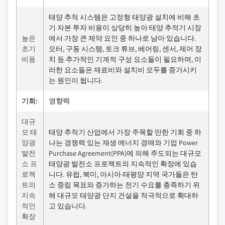
태양 추적 시스템은 고정형 태양광 설치에 비해 초
기 자본 투자 비용이 상당히 높아 태양 추적기 시장
높은
에서 가장 큰 제약 요인 중 하나로 남아 있습니다.
초기
모터, 구동 시스템, 토크 튜브, 베어링, 센서, 제어 장
비용
치 등 추가적인 기계적 구성 요소들이 필요하며, 이
러한 요소들은 재료비와 설치비 모두를 증가시키
는 원인이 됩니다.
기회:
영향력
대규
모 태
태양 추적기 산업에서 가장 주목할 만한 기회 중 하
양광
나는 경쟁력 있는 재생 에너지 경매와 기업 Power
발전
Purchase Agreement(PPA)에 의해 주도되는 대규모
소 프
태양광 발전소 프로젝트의 지속적인 확장에 있습
로젝
니다. 유럽, 북미, 아시아-태평양 지역 국가들은 탄
트의
소 중립 목표와 증가하는 전기 수요를 충족하기 위
지속
해 대규모 태양광 단지 건설을 적극적으로 확대하
적인
고 있습니다.
확장