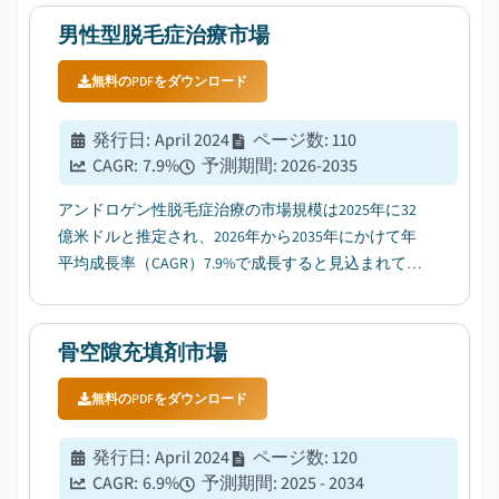
男性型脱毛症治療市場
無料のPDFをダウンロード
発行日
:
April 2024
ページ数
:
110
CAGR:
7.9
%
予測期間
:
2026-2035
アンドロゲン性脱毛症治療の市場規模は2025年に32
億米ドルと推定され、2026年から2035年にかけて年
平均成長率（CAGR）7.9%で成長すると見込まれてお
り、アンドロゲン性脱毛症の有病率上昇がその要因
となっている。...
骨空隙充填剤市場
無料のPDFをダウンロード
発行日
:
April 2024
ページ数
:
120
CAGR:
6.9
%
予測期間
:
2025 - 2034