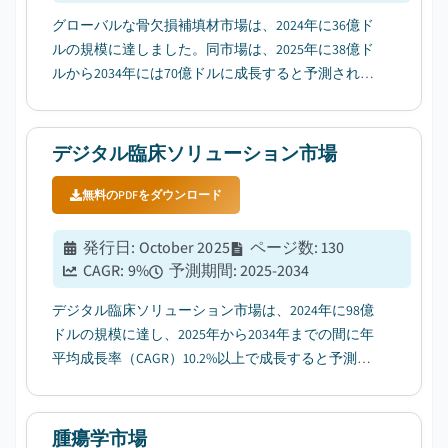
グローバルな骨欠損補填材市場は、2024年に36億ド
ルの規模に達しました。同市場は、2025年に38億ド
ルから2034年には70億ドルに成長すると予測されて
おり、予測期間中の年平均成長率（CAGR）は6.9%に
なる見込みです。これは、Global Market Insights Inc.
が発表した最新レポートによるとのことです。...
デジタル臨床ソリューション市場
無料のPDFをダウンロード
発行日
:
October 2025
ページ数
:
130
CAGR:
9
%
予測期間
:
2025-2034
デジタル臨床ソリューション市場は、2024年に98億
ドルの規模に達し、2025年から2034年までの間に年
平均成長率（CAGR）10.2%以上で成長すると予測さ
れています。この成長は、リモートヘルスケアやテ
レメディシンへの需要が高まっていることが主な要
因です。...
腫瘍学市場