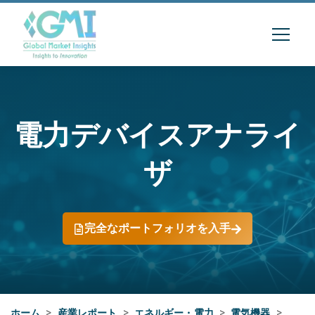
電力デバイスアナライ
ザ
完全なポートフォリオを入手
ホーム
>
産業レポート
>
エネルギー・電力
>
電気機器
>