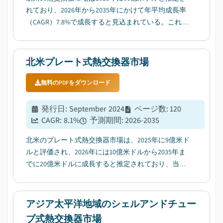
れており、2026年から2035年にかけて年平均成長率
（CAGR）7.8%で成長すると見込まれている。これ
は、省エネルギー技術の普及拡大が要因となってい
る。...
北米プレート式熱交換器市場
無料のPDFをダウンロード
発行日
:
September 2024
ページ数
:
120
CAGR:
8.1
%
予測期間
:
2026-2035
北米のプレート式熱交換器市場は、2025年に9億米ド
ルと評価され、2026年には10億米ドルから2035年ま
でに20億米ドルに成長すると推定されており、当局
による厳格な排出基準によって需要が牽引されてい
ます。...
アジア太平洋地域のシェルアンドチュー
ブ式熱交換器市場