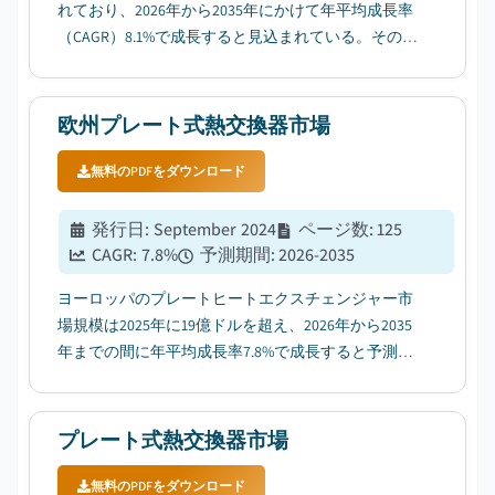
れており、2026年から2035年にかけて年平均成長率
（CAGR）8.1%で成長すると見込まれている。その要
因として、産業インフラの整備に向けた投資の増加
が挙げられる。...
欧州プレート式熱交換器市場
無料のPDFをダウンロード
発行日
:
September 2024
ページ数
:
125
CAGR:
7.8
%
予測期間
:
2026-2035
ヨーロッパのプレートヒートエクスチェンジャー市
場規模は2025年に19億ドルを超え、2026年から2035
年までの間に年平均成長率7.8%で成長すると予測さ
れています。これは、さまざまな産業におけるエネ
ルギー効率への注目が高まっていることが主な要因
です。...
プレート式熱交換器市場
無料のPDFをダウンロード