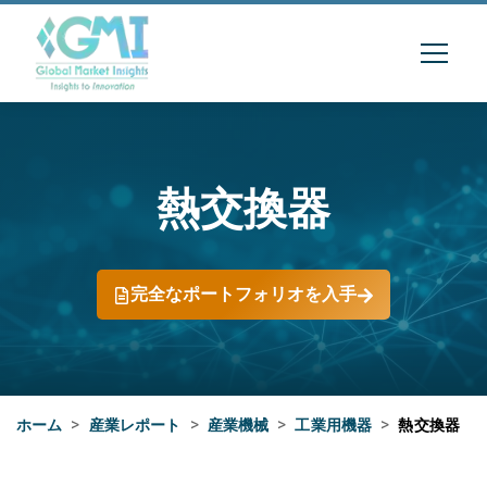
熱交換器
完全なポートフォリオを入手
ホーム
>
産業レポート
>
産業機械
>
工業用機器
>
熱交換器