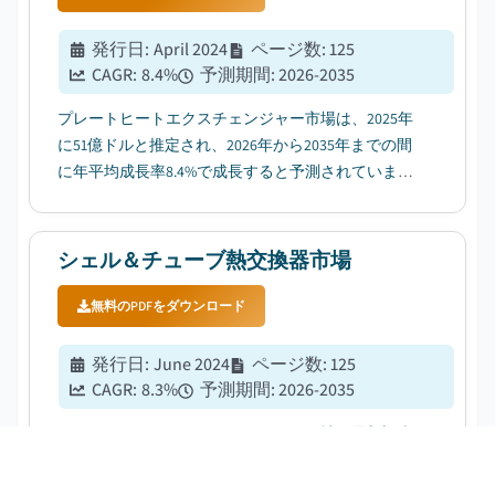
発行日
:
April 2024
ページ数
:
125
CAGR:
8.4
%
予測期間
:
2026-2035
プレートヒートエクスチェンジャー市場は、2025年
に51億ドルと推定され、2026年から2035年までの間
に年平均成長率8.4%で成長すると予測されていま
す。この成長は、重工業活動への投資増加と、高度
なヒーティング・クーリングシステムへの需要拡大
によって牽引されています。...
シェル＆チューブ熱交換器市場
無料のPDFをダウンロード
発行日
:
June 2024
ページ数
:
125
CAGR:
8.3
%
予測期間
:
2026-2035
グローバル・マーケット・インサイツ社の最新調査
によると、2025年のシェル＆チューブ式熱交換器市
場は69億ドルに達すると推定されています。同市場