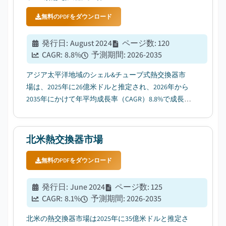
無料のPDFをダウンロード
発行日
:
August 2024
ページ数
:
120
CAGR:
8.8
%
予測期間
:
2026-2035
アジア太平洋地域のシェル&チューブ式熱交換器市
場は、2025年に26億米ドルと推定され、2026年から
2035年にかけて年平均成長率（CAGR）8.8%で成長す
ると予測されている。その要因として、省エネルギ
ー技術の普及拡大が挙げられる。...
北米熱交換器市場
無料のPDFをダウンロード
発行日
:
June 2024
ページ数
:
125
CAGR:
8.1
%
予測期間
:
2026-2035
北米の熱交換器市場は2025年に35億米ドルと推定さ